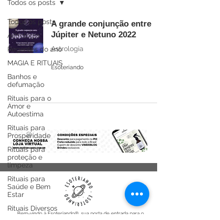
Todos os posts
Todos os posts
A grande conjunção entre
Júpiter e Netuno 2022
Astrologia
Astrologia
Regentes do ano
MAGIA E RITUAIS
Esoteriando
Banhos e
defumação
Rituais para o
Amor e
Autoestima
Rituais para
Prosperidade
Rituais para
proteção e
limpeza
Rituais para
Saúde e Bem
Estar
Rituais Diversos
Bem-vindo à Esoteriando®, sua porta de entrada para o