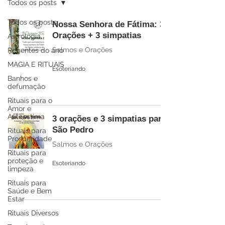
Todos os posts
Todos os posts
Nossa Senhora de Fátima: 3
Orações + 3 simpatias
Astrologia
Salmos e Orações
Regentes do ano
MAGIA E RITUAIS
Esoteriando
Banhos e
defumação
Rituais para o
Amor e
Autoestima
3 orações e 3 simpatias para
São Pedro
Rituais para
Prosperidade
Salmos e Orações
Rituais para
proteção e
Esoteriando
limpeza
Rituais para
Saúde e Bem
Estar
Rituais Diversos