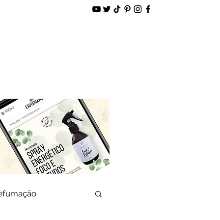
alidade
Loja Virtual
defumação