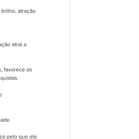
brilho, atração 
s, favorece os 
quistas.
e 
dade.
za pelo que ela 