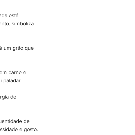
ada está 
nto, simboliza 
é um grão que 
mem carne e 
 paladar.
rgia de 
uantidade de 
ssidade e gosto.