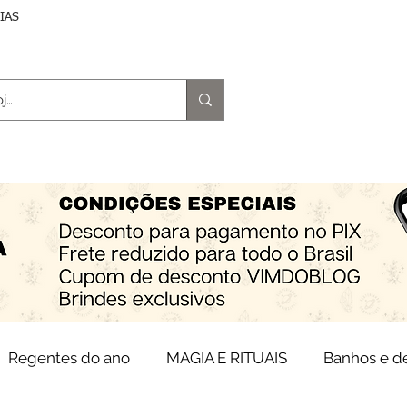
DIAS
trologia
Magia e Rituais
Terapias
Espiritu
Regentes do ano
MAGIA E RITUAIS
Banhos e 