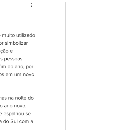
eção e limpeza
ia dos cristais
muito utilizado 
or simbolizar 
ação e 
ovoi
as pessoas 
 fim do ano, por 
mos em um novo 
senha de Livros
has na noite do 
 o ano novo. 
 e espalhou-se 
a do Sul com a 