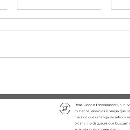
Numerologia 2025: ano
Rese
regido pelo número 9 -
encan
Esoteriando
Nova
Bem-vindo à Esoteriando®, sua po
mistérios, energias e magia que 
mais do que uma loja de artigos e
o caminho daqueles que buscam c
energias que nos envolvem.