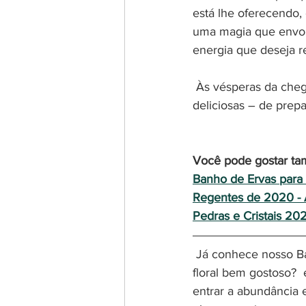
está lhe oferecendo,
uma magia que envol
energia que deseja r
 Às vésperas da chegada de 2020, nada melhor do que aprender maneiras diferentes – e 
deliciosas – de prep
Você pode gostar ta
Banho de Ervas para 
Regentes de 2020 - 
Pedras e Cristais 202
 Já conhece nosso Balsamo Abundância feito com óleos essenciais puros com um cheiro 
floral bem gostoso?  
entrar a abundância 