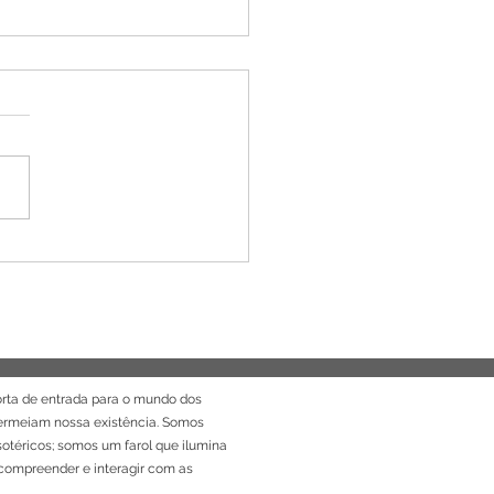
nha: A hora do chá
tado | Gail Bussi | Editora
 Senda
rta de entrada para o mundo dos
permeiam nossa existência. Somos
sotéricos; somos um farol que ilumina
ompreender e interagir com as