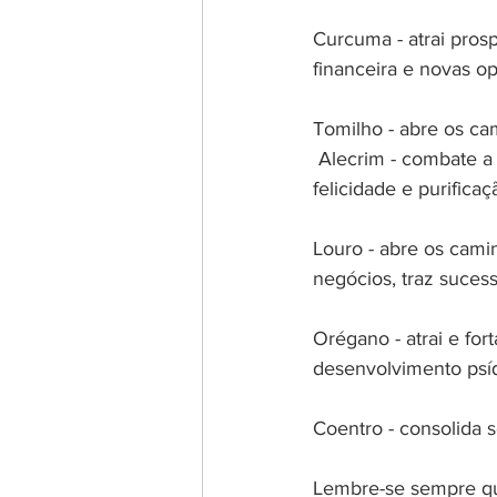
Curcuma - atrai prosp
financeira e novas o
Tomilho - abre os cam
 Alecrim - combate a tristeza, afasta a inveja, olho Grande, estimula a concentração atrai a 
felicidade e purificaç
Louro - abre os camin
negócios, traz sucess
Orégano - atrai e for
desenvolvimento psí
Coentro - consolida s
Lembre-se sempre que