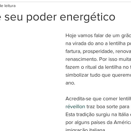
e leitura
tima
Rituais para Prosperidade
Rituais para prot
e seu poder energético
ar
Rituais Diversos
Terapias e bem estar
Mag
Hoje vamos falar de um grão 
na virada do ano a lentilha p
fartura, prosperidade, renov
s
Cromoterapia
Lei da Atração
Códigos Grab
renascimento. Por isso muit
fazem o ritual da lentilha no
simbolizar tudo que quere
e Orações
Terapias Holísticas
Esoterismo
Re
ano.
Acredita-se que comer lentil
Orixás e guias espirituais
Testes
réveillon
 traz boa sorte para
Esta tradição surgiu na Itália
por alguns países da Améric
imigração italiana.