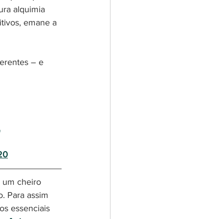
ra alquimia 
tivos, emane a 
.
020
o. Para assim 
os essenciais 