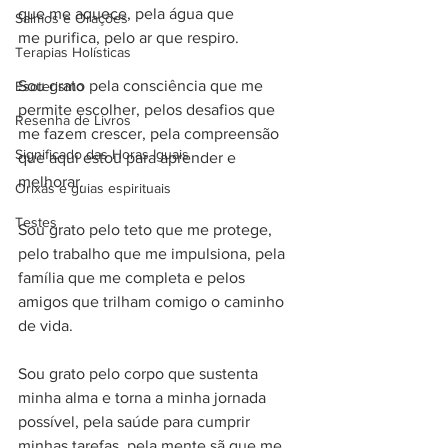
que me aquece, pela água que 
Salmos e Orações
me purifica, pelo ar que respiro.
Terapias Holísticas
Sou grato pela consciência que me 
Esoterismo
permite escolher, pelos desafios que 
Resenha de Livros
me fazem crescer, pela compreensão 
Significado das Horas Iguais
que aqui estou para aprender e 
melhorar.
Orixás e guias espirituais
Testes
Sou grato pelo teto que me protege, 
pelo trabalho que me impulsiona, pela 
família que me completa e pelos 
amigos que trilham comigo o caminho 
de vida.
Sou grato pelo corpo que sustenta 
minha alma e torna a minha jornada 
possível, pela saúde para cumprir 
minhas tarefas, pela mente sã que me 