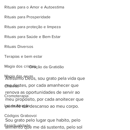
Rituais para o Amor e Autoestima
Rituais para Prosperidade
Rituais para proteção e limpeza
Rituais para Saúde e Bem Estar
Rituais Diversos
Terapias e bem estar
Magia dos cristais
Oração da Gratidão
Magia das ervas
Altíssimo Deus, sou grato pela vida que 
me destes, por cada amanhecer que 
Chakras
renova as oportunidades de servir ao 
Cromoterapia
meu propósito, por cada anoitecer que 
Lei da Atração
permite dar descanso ao meu corpo.
Códigos Grabovoi
Sou grato pelo lugar que habito, pelo 
Espiritualidade
alimento que me dá sustento, pelo sol 