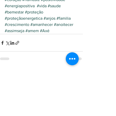
#energiapositiva
#vida
#saude
#bemestar
#proteção
#proteçãoenergetica
#anjos
#familia
#crescimento
#amanhecer
#anoitecer
#assimseja
#amem
#Axé