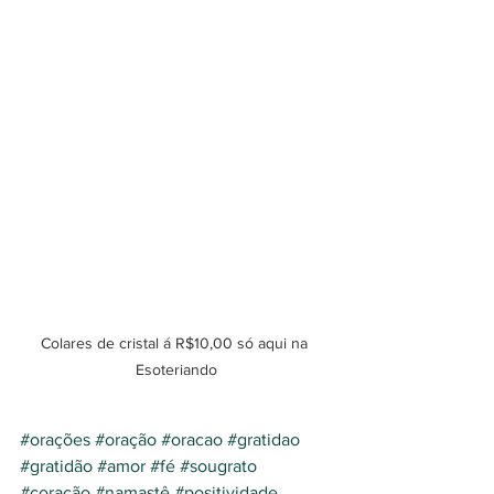
Colares de cristal á R$10,00 só aqui na 
Esoteriando
#orações
#oração
#oracao
#gratidao
#gratidão
#amor
#fé
#sougrato
#coração
#namastê
#positividade