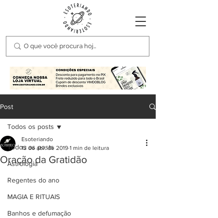
Post
Todos os posts
Esoteriando
Todos os posts
13 de abr. de 2019
1 min de leitura
Oração da Gratidão
Astrologia
Regentes do ano
MAGIA E RITUAIS
Banhos e defumação