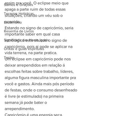
assim pra você. O eclipse meio que 
Salmos e Orações
apaga a parte ruim de todas essas 
Terapias Holísticas
situações, criando um véu sob o 
ocorrido. 
Esoterismo
Estando no signo de capricórnio, seria 
Resenha de Livros
importante saber em qual casa 
Significado das Horas Iguais
astrológica esta situado o signo de 
capricórnio, pois ai pode se aplicar na 
Orixás e guias espirituais
vida terrena, na parte pratica. 
Testes
Um eclipse em capricórnio pode nos 
deixar arrependidos em relação á 
escolhas feitas sobre trabalho, líderes, 
alguma figura masculina importante pra 
você e gastos. Ainda mais pós período 
de festas, onde o consumo desenfreado 
é livre (e estimulado) na primeira 
semana já pode bater o 
arrependimento. 
Capricórnio é uma energia seca, 