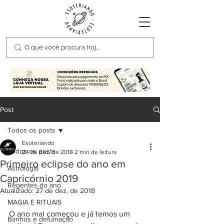
Post
Todos os posts
Esoteriando
Todos os posts
24 de dez. de 2018
2 min de leitura
Primeiro eclipse do ano em
Astrologia
Capricórnio 2019
Regentes do ano
Atualizado:
27 de dez. de 2018
MAGIA E RITUAIS
O ano mal começou e já temos um 
Banhos e defumação