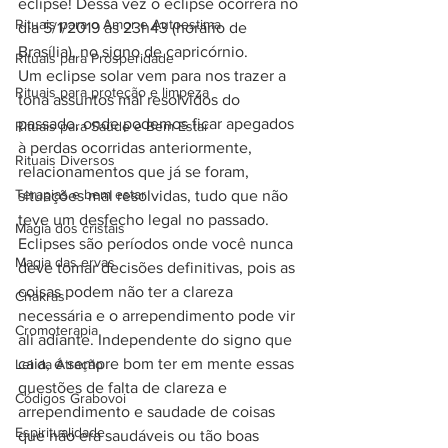
eclipse! Dessa vez o eclipse ocorrerá no 
Rituais para o Amor e Autoestima
dia 5/1/2019 às 23h43 (horário de 
Brasília), no signo de capricórnio. 
Rituais para Prosperidade
Um eclipse solar vem para nos trazer a 
Rituais para proteção e limpeza
tona assuntos mal resolvidos do 
passado, onde podemos ficar apegados 
Rituais para Saúde e Bem Estar
à perdas ocorridas anteriormente, 
Rituais Diversos
relacionamentos que já se foram, 
Terapias e bem estar
situações mal resolvidas, tudo que não 
teve um desfecho legal no passado. 
Magia dos cristais
Eclipses são períodos onde você nunca 
Magia das ervas
deve tomar decisões definitivas, pois as 
coisas podem não ter a clareza 
Chakras
necessária e o arrependimento pode vir 
Cromoterapia
ali adiante. Independente do signo que 
caia, é sempre bom ter em mente essas 
Lei da Atração
questões de falta de clareza e 
Códigos Grabovoi
arrependimento e saudade de coisas 
Espiritualidade
que não era saudáveis ou tão boas 