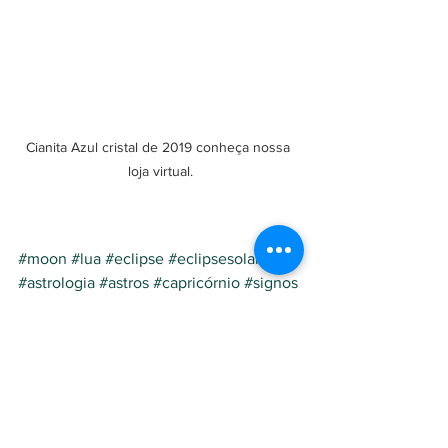
Cianita Azul cristal de 2019 conheça nossa 
loja virtual.
#moon
#lua
#eclipse
#eclipsesolar
#sol
#astrologia
#astros
#capricórnio
#signos
#saturno
#solar
#primeiroeclipse
#terra
Astrologia