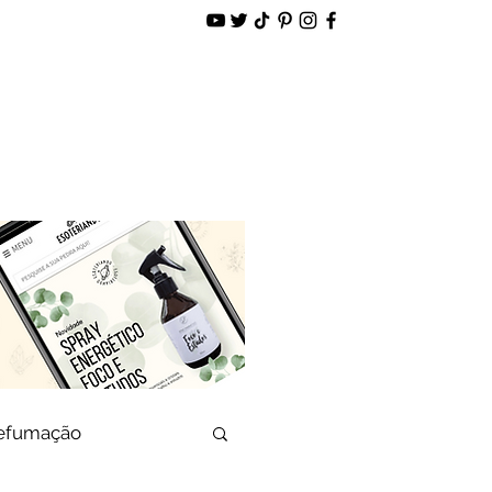
alidade
Loja Virtual
defumação