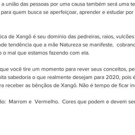
a, a união das pessoas por uma causa também será uma t
ara quem busca se aperfeiçoar, aprender e estudar por s
 
tica de Xangô é seu domínio das pedreiras, raios, vulcõe
nde tendência que a mãe Natureza se manifeste,  cobran
o o mal que estamos fazendo com ela. 
 que você tire um momento para rever seus conceitos, p
ta sabedoria o que realmente desejam para 2020, pois é
a receber as bênçãos de Xangô. Não é tempo de ficar ind
ão:  Marrom e  Vermelho.  Cores que podem e devem ser