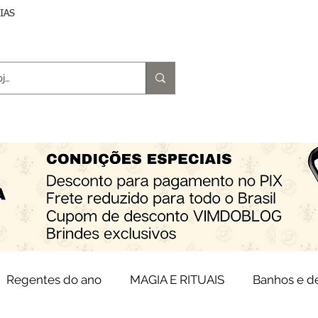
DIAS
trologia
Magia e Rituais
Terapias
Espiritu
Regentes do ano
MAGIA E RITUAIS
Banhos e 