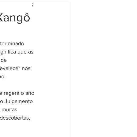
eção e limpeza
 Xangô
ia dos cristais
terminado 
ignifica que as 
ovoi
 de 
revalecer nos 
no.
senha de Livros
e regerá o ano 
do Julgamento 
 muitas 
 descobertas, 
 