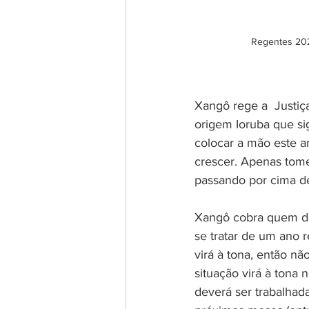
Regentes 202
Xangô rege a  Justiça
origem Ioruba que si
colocar a mão este a
crescer. Apenas tom
passando por cima de
Xangô cobra quem de
se tratar de um ano r
virá à tona, então nã
situação virá à tona
deverá ser trabalhada