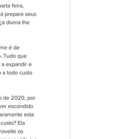
rta feira, 
já prepare seus 
a divina lhe 
ome é de 
o. Tudo que 
 a expandir e 
 a todo custo 
o de 2020, por 
iver escondido 
laramente esta 
custo? Ela 
roveite os 