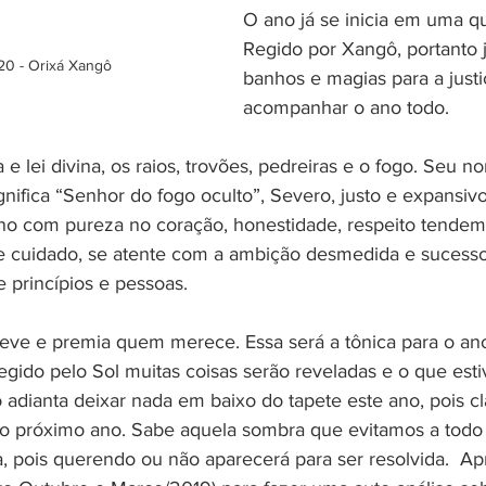
O ano já se inicia em uma qua
Regido por Xangô, portanto 
0 - Orixá Xangô
banhos e magias para a justiç
acompanhar o ano todo. 
 e lei divina, os raios, trovões, pedreiras e o fogo. Seu n
gnifica “Senhor do fogo oculto”, Severo, justo e expansiv
no com pureza no coração, honestidade, respeito tendem
e cuidado, se atente com a ambição desmedida e sucesso
 princípios e pessoas. 
ve e premia quem merece. Essa será a tônica para o an
egido pelo Sol muitas coisas serão reveladas e o que est
o adianta deixar nada em baixo do tapete este ano, pois c
 no próximo ano. Sabe aquela sombra que evitamos a todo 
, pois querendo ou não aparecerá para ser resolvida.  Ap