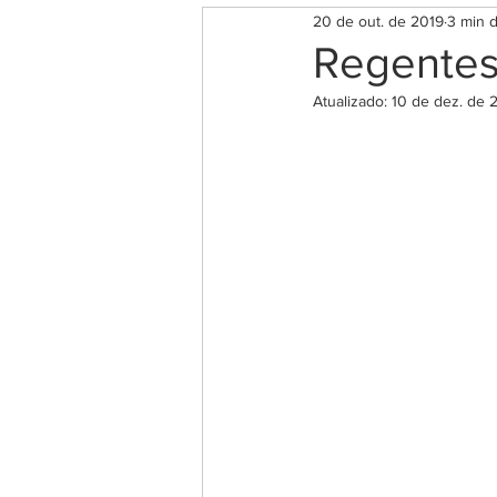
20 de out. de 2019
3 min d
Rituais para o Amor e Autoes
Regentes
Atualizado:
10 de dez. de 
Rituais para Saúde e Bem Est
Magia das ervas
Chakra
Espiritualidade
Salmos 
Significado das Horas Iguais