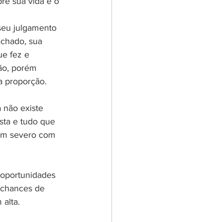
re sua vida e o 
seu julgamento 
chado, sua 
ue fez e 
ão, porém 
a proporção.
 não existe 
sta e tudo que 
rém severo com 
 oportunidades 
 chances de 
alta. 