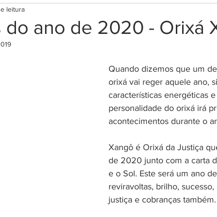
e leitura
tima
Rituais para Prosperidade
Rituais para prot
 do ano de 2020 - Orixá
2019
ar
Rituais Diversos
Terapias e bem estar
Mag
Quando dizemos que um de
orixá vai reger aquele ano, s
s
Cromoterapia
Lei da Atração
Códigos Grab
características energéticas e
personalidade do orixá irá p
acontecimentos durante o a
e Orações
Terapias Holísticas
Esoterismo
Re
Xangô é Orixá da Justiça qu
de 2020 junto com a carta 
Orixás e guias espirituais
Testes
e o Sol. Este será um ano de
reviravoltas, brilho, sucesso,
justiça e cobranças também.