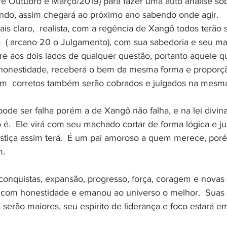
e Outubro e Março/2019) para fazer uma auto análise sob
ndo, assim chegará ao próximo ano sabendo onde agir. 
s claro,  realista, com a regência de Xangô todos terão 
  ( arcano 20 o Julgamento), com sua sabedoria e seu ma
re aos dois lados de qualquer questão, portanto aquele q
honestidade, receberá o bem da mesma forma e proporç
am  corretos também serão cobrados e julgados na mesm
ode ser falha porém a de Xangô não falha, e na lei divina
 é.  Ele virá com seu machado cortar de forma lógica e ju
justiça assim terá.  É um pai amoroso a quem merece, po
. 
onquistas, expansão, progresso, força, coragem e novas
 com honestidade e emanou ao universo o melhor.  Suas
serão maiores, seu espírito de liderança e foco estará em 