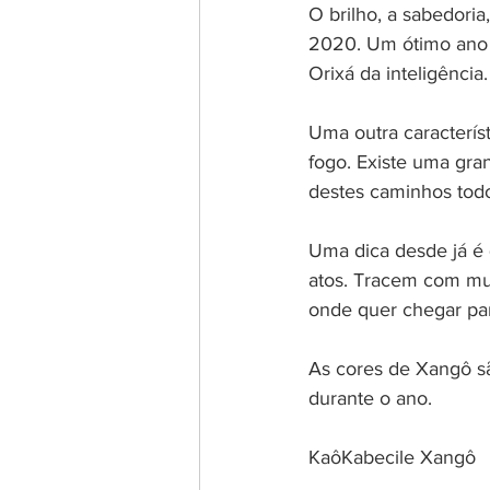
O brilho, a sabedori
2020. Um ótimo ano p
Orixá da inteligência.
Uma outra caracterís
fogo. Existe uma gra
destes caminhos tod
Uma dica desde já é
atos. Tracem com mui
onde quer chegar par
As cores de Xangô s
durante o ano. 
KaôKabecile Xangô