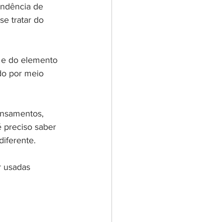
endência de 
e tratar do 
s e do elemento 
do por meio 
ensamentos, 
 preciso saber 
iferente. 
 usadas 