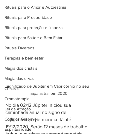
Rituais para o Amor e Autoestima
Rituais para Prosperidade
Rituais para proteção e limpeza
Rituais para Saúde e Bem Estar
Rituais Diversos
Terapias e bem estar
Magia dos cristais
Magia das ervas
Significado de Júpiter em Capricórnio no seu 
Chakras
mapa astral em 2020
Cromoterapia
No dia 02/12 Júpiter iniciou sua 
Lei da Atração
caminhada anual no signo de 
Códigos Grabovoi
capricórnio, e permanece lá até 
19/12/2020. Serão 12 meses de trabalho 
Espiritualidade
árduo, e mudanças comportamentais 