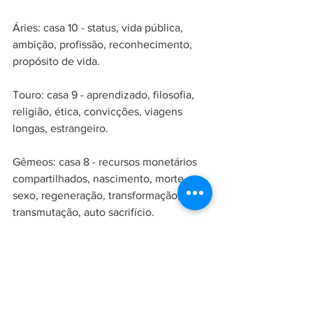
Áries: casa 10 - status, vida pública, 
ambição, profissão, reconhecimento, 
propósito de vida.
Touro: casa 9 - aprendizado, filosofia, 
religião, ética, convicções, viagens 
longas, estrangeiro.
Gêmeos: casa 8 - recursos monetários 
compartilhados, nascimento, morte, 
sexo, regeneração, transformação, 
transmutação, auto sacrifício.
Câncer: casa 7 - relacionamentos, 
casamento, união, ações judiciais, e 
inimigos declarados.
Leão: casa 6 - saúde, serviço, rotina, 