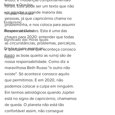
Salmos e Orações
fortes. Este pode ser um texto que não 
vai agradar a grande maioria das 
Terapias Holísticas
pessoas, já que capricórnio chama no 
Esoterismo
probleminha, e nos coloca para assumir 
Responsabilidades. Esta é uma das 
Resenha de Livros
chaves para 2020: entender que todas 
Significado das Horas Iguais
as circunstâncias, problemas, percalços, 
Orixás e guias espirituais
e qualquer coisa que aconteça conosco 
(tanto as boas quanto as ruins) são de 
Testes
nossa responsabilidade. Como diz a 
maravilhosa Beth Russo "o outro não 
existe". Só acontece conosco aquilo 
que permitimos. E em 2020, não 
podemos colocar a culpa em ninguém.
Em termos astrológicos quando Júpiter 
está no signo de capricórnio, chamamos 
de queda. O planeta não está tão 
confortável assim, não consegue 