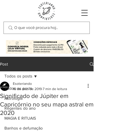
Post
Todos os posts
Esoteriando
Todos os posts
10 de dez. de 2019
7 min de leitura
Significado de Júpiter em
Astrologia
Capricórnio no seu mapa astral em
Regentes do ano
2020
MAGIA E RITUAIS
Banhos e defumação