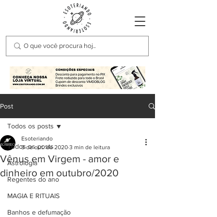
Post
Todos os posts
Esoteriando
Todos os posts
3 de out. de 2020
3 min de leitura
Vênus em Virgem - amor e
Astrologia
dinheiro em outubro/2020
Regentes do ano
MAGIA E RITUAIS
Banhos e defumação