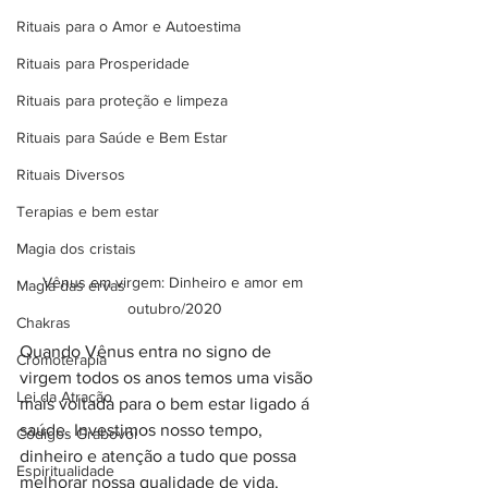
Rituais para o Amor e Autoestima
Rituais para Prosperidade
Rituais para proteção e limpeza
Rituais para Saúde e Bem Estar
Rituais Diversos
Terapias e bem estar
Magia dos cristais
Vênus em virgem: Dinheiro e amor em 
Magia das ervas
outubro/2020
Chakras
Quando Vênus entra no signo de 
Cromoterapia
virgem todos os anos temos uma visão 
Lei da Atração
mais voltada para o bem estar ligado á 
saúde. Investimos nosso tempo, 
Códigos Grabovoi
dinheiro e atenção a tudo que possa 
Espiritualidade
melhorar nossa qualidade de vida. 