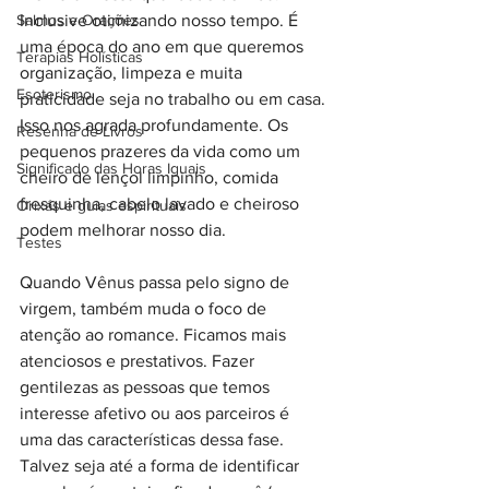
Salmos e Orações
Inclusive otimizando nosso tempo. É 
uma época do ano em que queremos 
Terapias Holísticas
organização, limpeza e muita 
Esoterismo
praticidade seja no trabalho ou em casa. 
Isso nos agrada profundamente. Os 
Resenha de Livros
pequenos prazeres da vida como um 
Significado das Horas Iguais
cheiro de lençol limpinho, comida 
fresquinha, cabelo lavado e cheiroso 
Orixás e guias espirituais
podem melhorar nosso dia.
Testes
Quando Vênus passa pelo signo de 
virgem, também muda o foco de 
atenção ao romance. Ficamos mais 
atenciosos e prestativos. Fazer 
gentilezas as pessoas que temos 
interesse afetivo ou aos parceiros é 
uma das características dessa fase. 
Talvez seja até a forma de identificar 