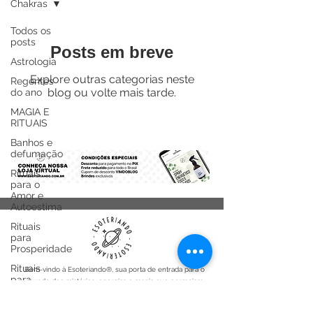
Chakras
Todos os
posts
Posts em breve
Astrologia
Explore outras categorias neste
Regentes
blog ou volte mais tarde.
do ano
MAGIA E
RITUAIS
Banhos e
defumação
Rituais
para o
Amor e
Autoestima
Rituais
para
Prosperidade
Rituais
Bem-vindo à Esoteriando®, sua porta de entrada para o
para
mundo dos mistérios, energias e magia que permeiam
proteção e
nossa existência. Somos mais do que uma loja de artigos
limpeza
esotéricos; somos um farol que ilumina o caminho daqueles