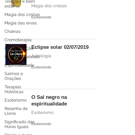
Terapias e bem
Magia dos cristais
estar
Magia dos cristais
Esoteriando
Magia das ervas
Chakras
Cromoterapia
Eclipse solar 02/07/2019
Lei da Atração
Astrologia
Códigos Grabovoi
Espiritualidade
Esoteriando
Salmos e
Orações
Terapias
Holísticas
O Sal negro na
Esoterismo
espiritualidade
Resenha de
Esoterismo
Livros
Significado das
Esoteriando
Horas Iguais