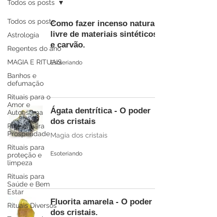
Todos os posts
Todos os posts
Como fazer incenso natural e
livre de materiais sintéticos
Astrologia
e carvão.
Regentes do ano
MAGIA E RITUAIS
Esoteriando
Banhos e
defumação
Rituais para o
Amor e
Ágata dentrítica - O poder
Autoestima
dos cristais
Rituais para
Prosperidade
Magia dos cristais
Rituais para
Esoteriando
proteção e
limpeza
Rituais para
Saúde e Bem
Estar
Fluorita amarela - O poder
Rituais Diversos
dos cristais.