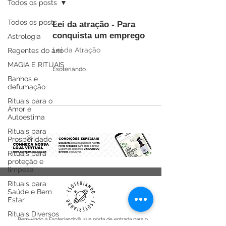
Todos os posts
Todos os posts
Lei da atração - Para
conquista um emprego
Astrologia
Lei da Atração
Regentes do ano
MAGIA E RITUAIS
Esoteriando
Banhos e
defumação
Rituais para o
Amor e
Autoestima
Rituais para
Prosperidade
Rituais para
proteção e
limpeza
Rituais para
Saúde e Bem
Estar
Rituais Diversos
Bem-vindo à Esoteriando®, sua porta de entrada para o