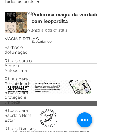
Todos os posts
Todos os posts
Poderosa magia da verdade
com leopardita
Astrologia
Magia dos cristais
Regentes do ano
MAGIA E RITUAIS
Esoteriando
Banhos e
defumação
Rituais para o
Amor e
Autoestima
Rituais para
Prosperidade
Rituais para
proteção e
limpeza
Rituais para
Saúde e Bem
Estar
Rituais Diversos
Bem-vindo à Esoteriando®, sua porta de entrada para o