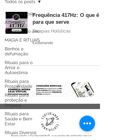
Todos os posts
Todos os posts
Frequência 417Hz: O que é e
para que serve
Astrologia
Terapias Holísticas
Regentes do ano
MAGIA E RITUAIS
Esoteriando
Banhos e
defumação
Rituais para o
Amor e
Autoestima
Rituais para
Prosperidade
Rituais para
proteção e
limpeza
Rituais para
Saúde e Bem
Estar
Rituais Diversos
Bem-vindo à Esoteriando®, sua porta de entrada para o