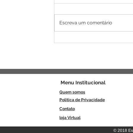
Escreva um comentário
23/4 Dia de São Jorge:
Oração poderosa e 3
simpatias para fazer neste dia
Menu
Institucional
Quem somos
Politica de Privacidade
Contato
loja Virtual
© 2018 Es