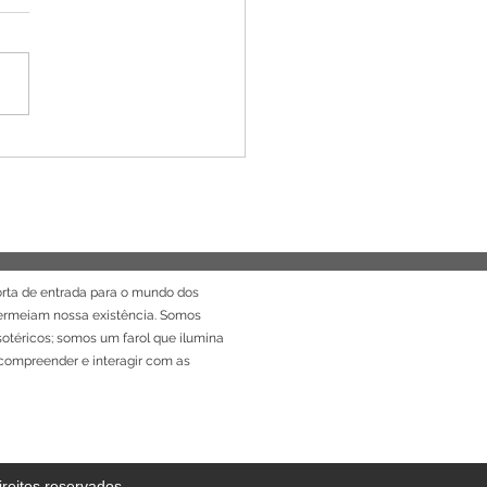
l fácil e simples para
eção e limpeza energética
rta de entrada para o mundo dos
permeiam nossa existência. Somos
sotéricos; somos um farol que ilumina
ompreender e interagir com as
reitos reservados.