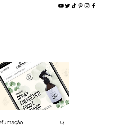
alidade
Loja Virtual
defumação