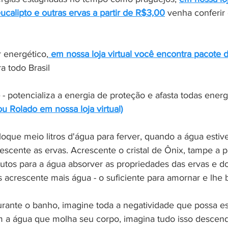
calipto e outras ervas a partir de R$3,00
 venha conferir 
r energético,
 em nossa loja virtual você encontra pacote 
a todo Brasil
 - potencializa a energia de proteção e afasta todas energ
u Rolado em nossa loja virtual)
loque meio litros d'água para ferver, quando a água estiv
escente as ervas. Acrescente o cristal de Ônix, tampe a p
tos para a água absorver as propriedades das ervas e do c
as acrescente mais água - o suficiente para amornar e lhe 
urante o banho, imagine toda a negatividade que possa e
 a água que molha seu corpo, imagina tudo isso descendo