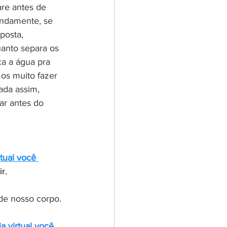
are antes de 
undamente, se 
sposta, 
uanto separa os 
a a água pra 
os muito fazer 
ada assim, 
ar antes do 
tual você 
r.
de nosso corpo. 
a virtual você 