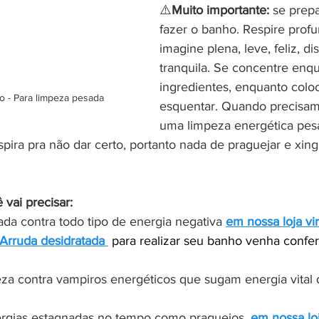
⚠️
Muito importante:
 se prep
fazer o banho. Respire prof
imagine plena, leve, feliz, di
tranquila. Se concentre enq
ingredientes, enquanto coloc
o - Para limpeza pesada 
esquentar. Quando precisam
uma limpeza energética pes
pira pra não dar certo, portanto nada de praguejar e xing
vai precisar: 
ada contra todo tipo de energia negativa
em nossa loja vir
Arruda desidratada 
 para realizar seu banho venha conferi
eza contra vampiros energéticos que sugam energia vital 
ergias estagnadas no tempo como praguejos, 
em nossa loj