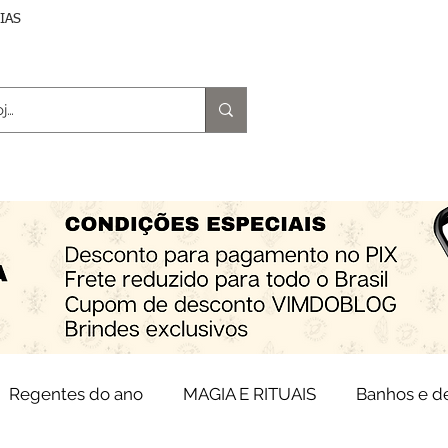
DIAS
trologia
Magia e Rituais
Terapias
Espiritu
Regentes do ano
MAGIA E RITUAIS
Banhos e 