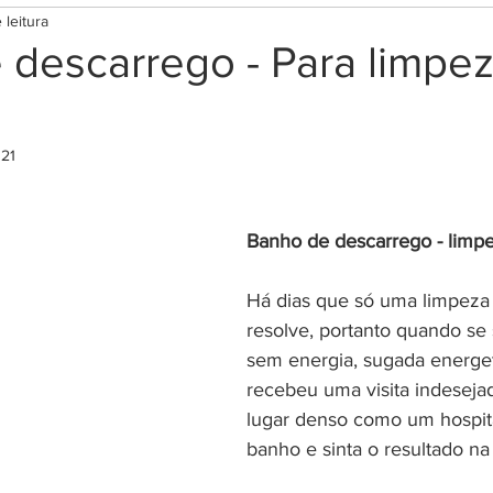
 leitura
tima
Rituais para Prosperidade
Rituais para prot
 descarrego - Para limpe
ar
Rituais Diversos
Terapias e bem estar
Mag
021
s
Cromoterapia
Lei da Atração
Códigos Grab
Banho de descarrego - limp
e Orações
Terapias Holísticas
Esoterismo
Re
Há dias que só uma limpeza 
resolve, portanto quando se 
sem energia, sugada energe
Orixás e guias espirituais
Testes
recebeu uma visita indeseja
lugar denso como um hospita
banho e sinta o resultado na 