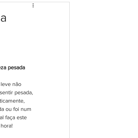
eção e limpeza
za
ia dos cristais
ovoi
eza pesada 
senha de Livros
leve não 
sentir pesada, 
ticamente, 
da ou foi num 
l faça este 
hora! 