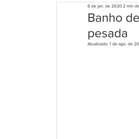
6 de jan. de 2020
2 min de
Rituais para o Amor e Autoes
Banho de
pesada
Rituais para Saúde e Bem Est
Atualizado:
1 de ago. de 2
Magia das ervas
Chakra
Espiritualidade
Salmos 
Significado das Horas Iguais