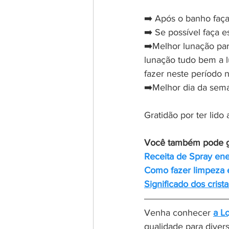
➡️ Após o banho faça
➡️ Se possível faça e
➡️Melhor lunação par
lunação tudo bem a l
fazer neste período 
➡️Melhor dia da sema
Gratidão por ter lido 
Você também pode g
Receita de Spray ene
Como fazer limpeza 
Significado dos cris
Venha conhecer 
a L
qualidade para diver