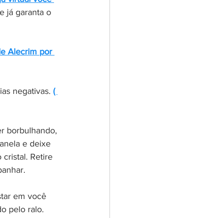
e já garanta o 
de Alecrim por 
ias negativas. 
( 
er borbulhando, 
anela e deixe 
ristal. Retire 
banhar. 
star em você 
 pelo ralo. 