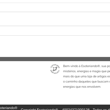
Olho de Boi Mucunã: A
Ritua
Semente Mística que protege
prot
até do que você não sabe
Bem-vindo à Esoteriando®, sua po
mistérios, energias e magia que 
mais do que uma loja de artigos e
o caminho daqueles que buscam c
energias que nos envolvem.
oteriando®
Copyright Esoteriando®. - 40024371000128 - Todos os di