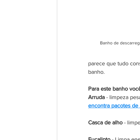
 Banho de descarreg
parece que tudo cons
banho. 
Para este banho você 
Arruda
 - limpeza pes
encontra pacotes de 
Casca de alho
 - limp
Eucalipto 
- Limpa en