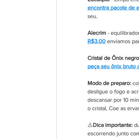
encontra pacote de eu
seu.
Alecrim
 - equilibrado
R$3,00
 enviamos par
Cristal de Ônix negro
peça seu ônix bruto o
Modo de preparo:
 co
desligue o fogo e acr
descansar por 10 minu
o cristal, Coe as erv
⚠️
Dica importante:
 d
escorrendo junto com