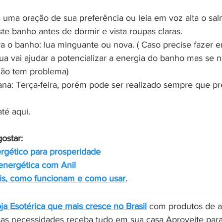
 uma oração de sua preferência ou leia em voz alta o sal
ste banho antes de dormir e vista roupas claras. 
a o banho: lua minguante ou nova. ( Caso precise fazer e
ua vai ajudar a potencializar a energia do banho mas se 
não tem problema) 
na: Terça-feira, porém pode ser realizado sempre que pre
até aqui. 
ostar:
rgético para prosperidade
energética com Anil
tais, como funcionam e como usar.
oja Esotérica que mais cresce no Brasil
 com produtos de al
sas necessidades receba tudo em sua casa Aproveite par