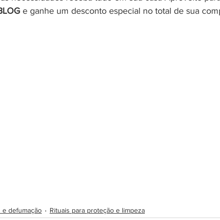
BLOG
 e ganhe um desconto especial no total de sua com
 e defumação
Rituais para proteção e limpeza