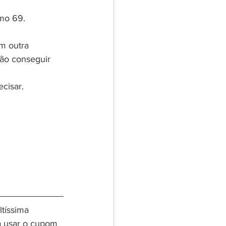
mo 69. 
m outra 
não conseguir 
cisar. 
tíssima 
a usar o cupom 