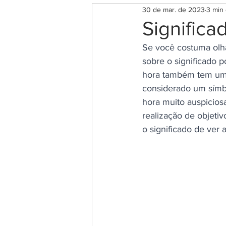
30 de mar. de 2023
3 min 
Rituais para o Amor e Autoes
Significa
Se você costuma olha
Rituais para Saúde e Bem Est
sobre o significado 
hora também tem um 
considerado um símb
Magia das ervas
Chakra
hora muito auspiciosa
realização de objeti
o significado de ver
Espiritualidade
Salmos 
Significado das Horas Iguais