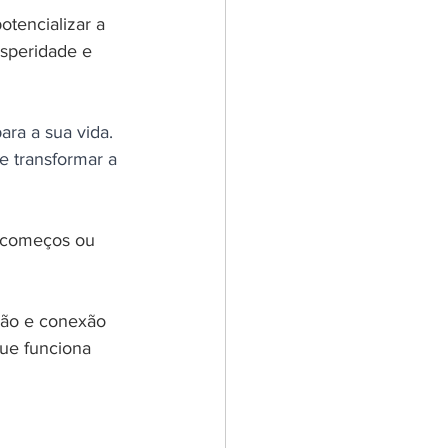
tencializar a 
osperidade e 
ra a sua vida. 
e transformar a 
s começos ou 
ção e conexão 
ue funciona 