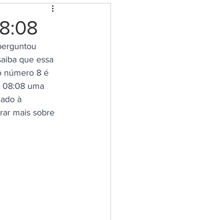
eção e limpeza
08:08
perguntou 
ia dos cristais
saiba que essa 
o número 8 é 
e 08:08 uma 
ovoi
nado à 
rar mais sobre 
senha de Livros