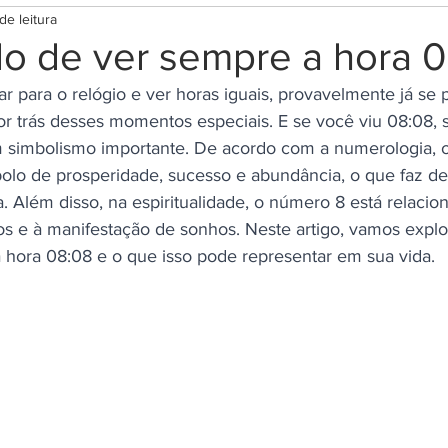
de leitura
tima
Rituais para Prosperidade
Rituais para prot
do de ver sempre a hora 
r para o relógio e ver horas iguais, provavelmente já se 
ar
Rituais Diversos
Terapias e bem estar
Mag
por trás desses momentos especiais. E se você viu 08:08, 
simbolismo importante. De acordo com a numerologia, 
olo de prosperidade, sucesso e abundância, o que faz d
s
Cromoterapia
Lei da Atração
Códigos Grab
. Além disso, na espiritualidade, o número 8 está relacio
vos e à manifestação de sonhos. Neste artigo, vamos explo
 a hora 08:08 e o que isso pode representar em sua vida.
e Orações
Terapias Holísticas
Esoterismo
Re
Orixás e guias espirituais
Testes