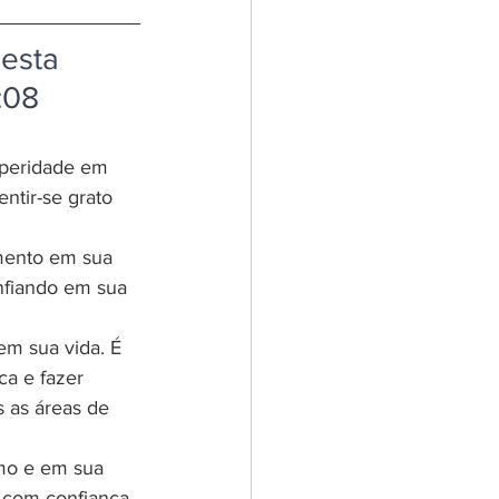
esta 
:08
speridade em 
ntir-se grato 
mento em sua 
nfiando em sua 
em sua vida. É 
ca e fazer 
s as áreas de 
mo e em sua 
 com confiança.