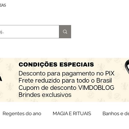
DIAS
trologia
Magia e Rituais
Terapias
Espiritu
Regentes do ano
MAGIA E RITUAIS
Banhos e 