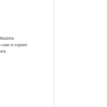
tíssima 
a usar o cupom 
pra.