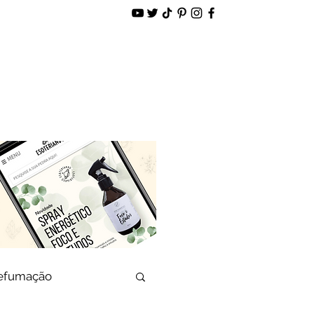
alidade
Loja Virtual
defumação