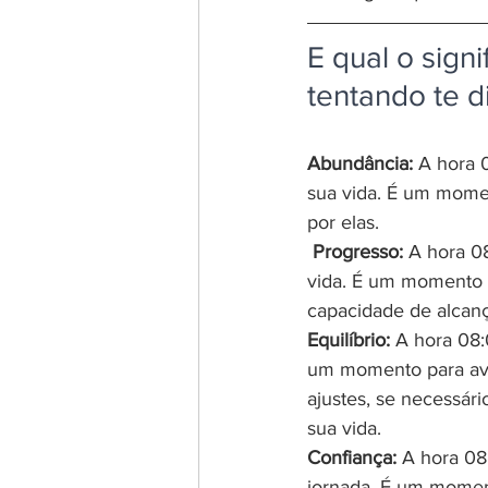
E qual o sign
tentando te d
Abundância:
 A hora 
sua vida. É um momen
por elas.
 Progresso:
 A hora 0
vida. É um momento 
capacidade de alcanç
Equilíbrio: 
A hora 08:
um momento para aval
ajustes, se necessári
sua vida.
Confiança: 
A hora 08
jornada. É um moment