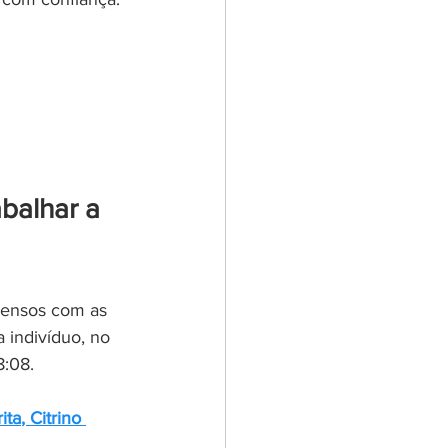
balhar a 
ncensos com as 
 indivíduo, no 
:08. 
rita
, 
Citrino 