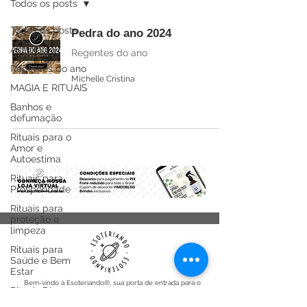
Todos os posts
Todos os posts
Pedra do ano 2024
Astrologia
Regentes do ano
Regentes do ano
Michelle Cristina
MAGIA E RITUAIS
Banhos e
defumação
Rituais para o
Amor e
Autoestima
Rituais para
Prosperidade
Rituais para
proteção e
limpeza
Rituais para
Saúde e Bem
Estar
Bem-vindo à Esoteriando®, sua porta de entrada para o
Rituais Diversos
mundo dos mistérios, energias e magia que permeiam
nossa existência. Somos mais do que uma loja de artigos