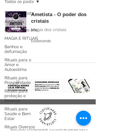
Todos os posts
Todos os posts
Ametista - O poder dos
cristais
Astrologia
Magia dos cristais
Regentes do ano
MAGIA E RITUAIS
Esoteriando
Banhos e
defumação
Rituais para o
Amor e
Autoestima
Rituais para
Prosperidade
Rituais para
proteção e
limpeza
Rituais para
Saúde e Bem
Estar
Rituais Diversos
Bem-vindo à Esoteriando®, sua porta de entrada para o