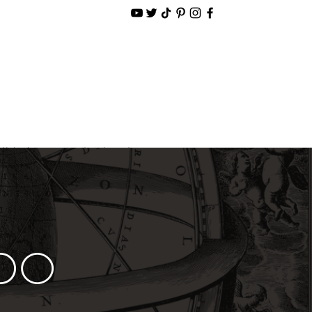
alidade
Loja Virtual
NDO