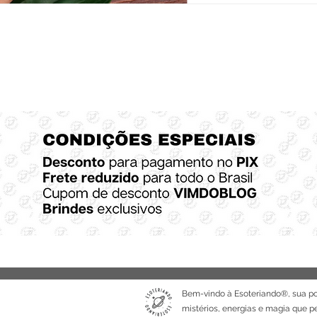
Bem-vindo à Esoteriando®, sua po
mistérios, energias e magia que 