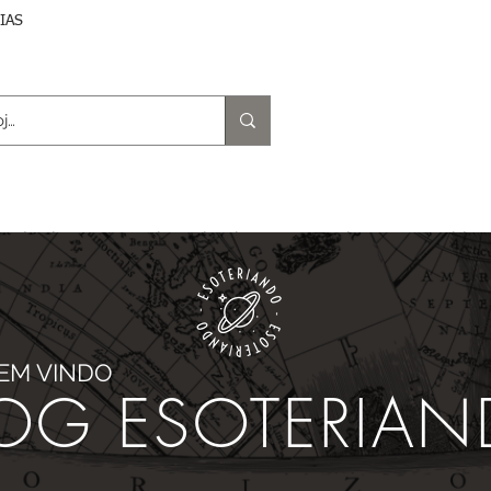
DIAS
trologia
Magia e Rituais
Terapias
Espiritu
BEM VINDO
OG ESOTERIA