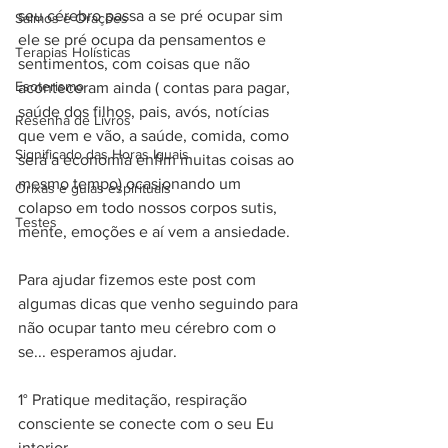
seu cérebro passa a se pré ocupar sim 
Salmos e Orações
ele se pré ocupa da pensamentos e 
Terapias Holísticas
sentimentos, com coisas que não 
Esoterismo
aconteceram ainda ( contas para pagar, 
saúde dos filhos, pais, avós, notícias 
Resenha de Livros
que vem e vão, a saúde, comida, como 
Significado das Horas Iguais
será a economia enfim muitas coisas ao 
mesmo tempo) ocasionando um 
Orixás e guias espirituais
colapso em todo nossos corpos sutis, 
Testes
mente, emoções e aí vem a ansiedade.
Para ajudar fizemos este post com 
algumas dicas que venho seguindo para 
não ocupar tanto meu cérebro com o 
se... esperamos ajudar.
1° Pratique meditação, respiração 
consciente se conecte com o seu Eu 
interior.