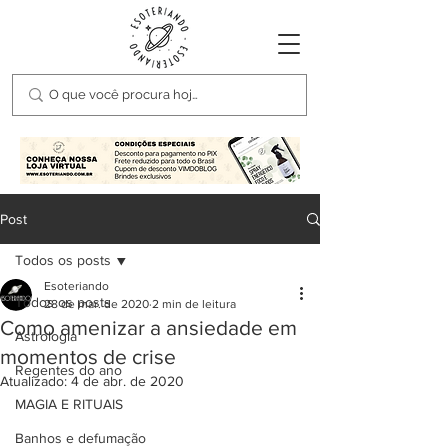
Post
Todos os posts
Esoteriando
Todos os posts
28 de mar. de 2020
2 min de leitura
Como amenizar a ansiedade em
Astrologia
momentos de crise
Regentes do ano
Atualizado:
4 de abr. de 2020
MAGIA E RITUAIS
Banhos e defumação