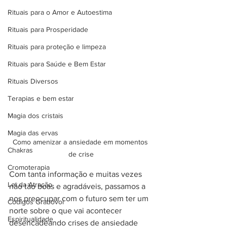
Rituais para o Amor e Autoestima
Rituais para Prosperidade
Rituais para proteção e limpeza
Rituais para Saúde e Bem Estar
Rituais Diversos
Terapias e bem estar
Magia dos cristais
Magia das ervas
Como amenizar a ansiedade em momentos 
Chakras
de crise
Cromoterapia
Com tanta informação e muitas vezes 
Lei da Atração
não tão boas e agradáveis, passamos a 
nos preocupar com o futuro sem ter um 
Códigos Grabovoi
norte sobre o que vai acontecer 
Espiritualidade
desencadeando crises de ansiedade 