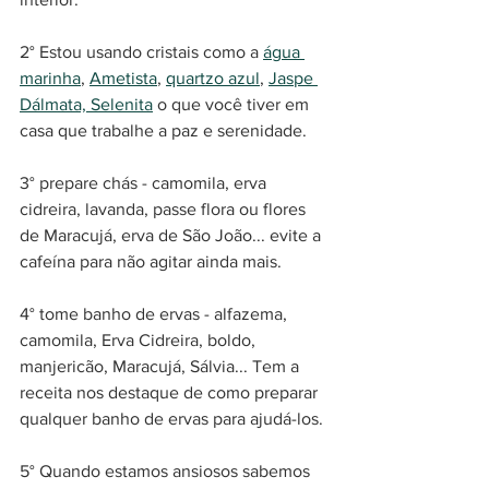
2° Estou usando cristais como a 
água 
marinha
, 
Ametista
, 
quartzo azul
, 
Jaspe 
Dálmata, 
Selenita
 o que você tiver em 
casa que trabalhe a paz e serenidade.
3° prepare chás - camomila, erva 
cidreira, lavanda, passe flora ou flores 
de Maracujá, erva de São João... evite a 
cafeína para não agitar ainda mais.
4° tome banho de ervas - alfazema, 
camomila, Erva Cidreira, boldo, 
manjericão, Maracujá, Sálvia... Tem a 
receita nos destaque de como preparar 
qualquer banho de ervas para ajudá-los.
5° Quando estamos ansiosos sabemos 