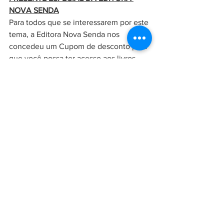
NOVA SENDA
Para todos que se interessarem por este 
tema, a Editora Nova Senda nos 
concedeu um Cupom de desconto para 
que você possa ter acesso aos livros 
incríveis da editora com um desconto 
especial! Utilizeo cupom 
PRIMEIRACOMPRA
 e garanta seus 
próximos livros no site deles,
 clicando 
aqui.
Gratidão por ter lido até aqui. 
Artigos que você também pode gostar:
Ervas e Cristais que ajudam na limpeza 