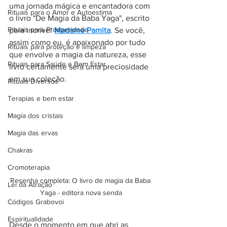
uma jornada mágica e encantadora com 
Rituais para o Amor e Autoestima
o livro "De Magia da Baba Yaga", escrito 
Rituais para Prosperidade
pela incrível 
Madame Pamita
. Se você, 
assim como eu, é apaixonado por tudo 
Rituais para proteção e limpeza
que envolve a magia da natureza, esse 
Rituais para Saúde e Bem Estar
livro certamente será uma preciosidade 
em sua coleção.
Rituais Diversos
Terapias e bem estar
Magia dos cristais
Magia das ervas
Chakras
Cromoterapia
Resenha completa: O livro de magia da Baba 
Lei da Atração
Yaga - editora nova senda
Códigos Grabovoi
Espiritualidade
Desde o momento em que abri as 