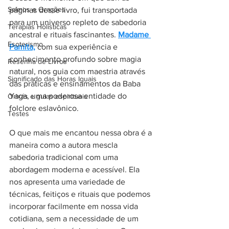
Salmos e Orações
páginas desse livro, fui transportada 
para um universo repleto de sabedoria 
Terapias Holísticas
ancestral e rituais fascinantes. 
Madame 
Esoterismo
Pamita,
 com sua experiência e 
conhecimento profundo sobre magia 
Resenha de Livros
natural, nos guia com maestria através 
Significado das Horas Iguais
das práticas e ensinamentos da Baba 
Yaga, uma poderosa entidade do 
Orixás e guias espirituais
folclore eslavônico.
Testes
O que mais me encantou nessa obra é a 
maneira como a autora mescla 
sabedoria tradicional com uma 
abordagem moderna e acessível. Ela 
nos apresenta uma variedade de 
técnicas, feitiços e rituais que podemos 
incorporar facilmente em nossa vida 
cotidiana, sem a necessidade de um 