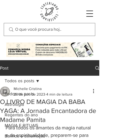
Post
Todos os posts
Michelle Cristina
Todos os posts
28 de jun. de 2023
4 min de leitura
O LIVRO DE MAGIA DA BABA
Astrologia
YAGA: A Jornada Encantadora de
Regentes do ano
Madame Pamita
MAGIA E RITUAIS
Para todos os amantes da magia natural 
e da espiritualidade, preparem-se para 
Banhos e defumação