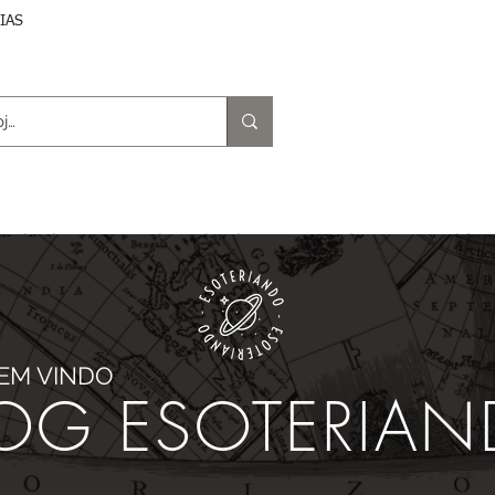
DIAS
trologia
Magia e Rituais
Terapias
Espiritu
BEM VINDO
OG ESOTERIA