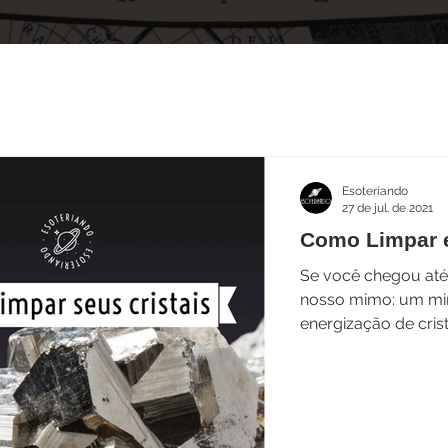
Esoteriando
27 de jul. de 2021
Como Limpar e
Se você chegou até
nosso mimo: um min
energização de crist