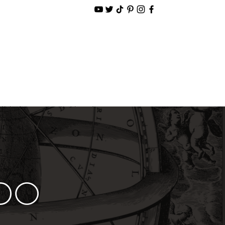
alidade
Loja Virtual
NDO