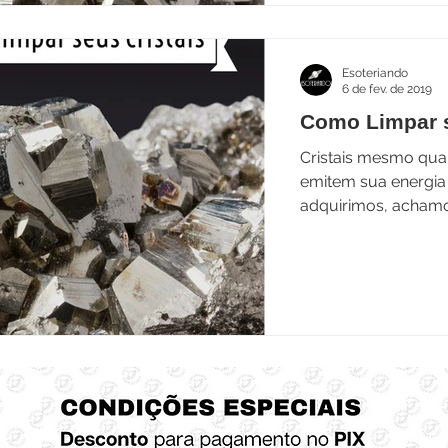
Esoteriando
6 de fev. de 2019
Como Limpar s
Cristais mesmo qua
emitem sua energia natu
adquirimos, acham
cristal...