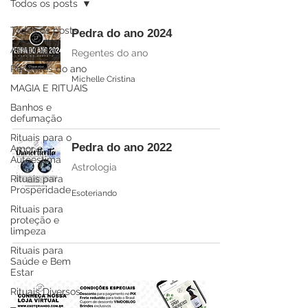
Todos os posts
Todos os posts
Pedra do ano 2024
Astrologia
Regentes do ano
Regentes do ano
Michelle Cristina
MAGIA E RITUAIS
Banhos e
defumação
Rituais para o
Pedra do ano 2022
Amor e
Autoestima
Astrologia
Rituais para
Prosperidade
Esoteriando
Rituais para
proteção e
limpeza
Rituais para
Saúde e Bem
Estar
Rituais Diversos