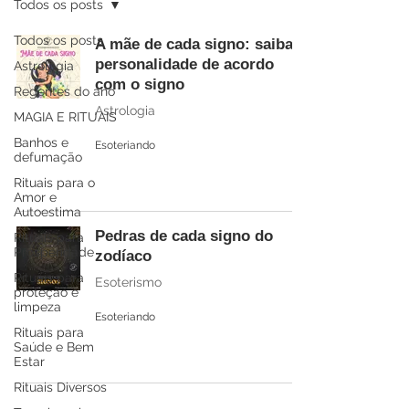
Todos os posts
Todos os posts
A mãe de cada signo: saiba a
personalidade de acordo
Astrologia
com o signo
Regentes do ano
Astrologia
MAGIA E RITUAIS
Banhos e
Esoteriando
defumação
Rituais para o
Amor e
Autoestima
Pedras de cada signo do
Rituais para
Prosperidade
zodíaco
Rituais para
Esoterismo
proteção e
limpeza
Esoteriando
Rituais para
Saúde e Bem
Estar
Rituais Diversos