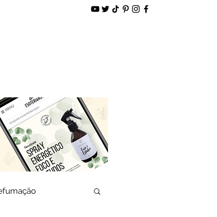
alidade
Loja Virtual
defumação