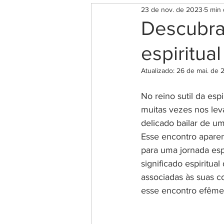
23 de nov. de 2023
5 min 
Rituais para o Amor e Autoes
Descubra 
espiritua
Rituais para Saúde e Bem Est
Atualizado:
26 de mai. de 
Magia das ervas
Chakra
No reino sutil da esp
muitas vezes nos lev
delicado bailar de u
Espiritualidade
Salmos 
Esse encontro aparen
para uma jornada esp
significado espiritu
Significado das Horas Iguais
associadas às suas c
esse encontro efêmer