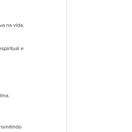
a na vida.
piritual e 
alma.
nsmitindo 