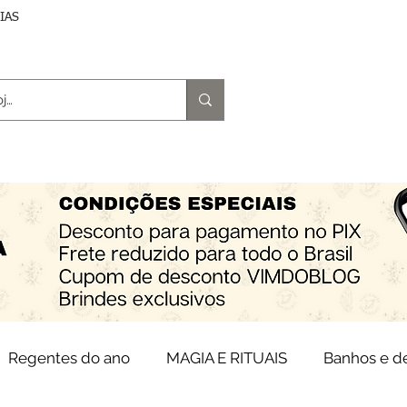
DIAS
trologia
Magia e Rituais
Terapias
Espiritu
Regentes do ano
MAGIA E RITUAIS
Banhos e 