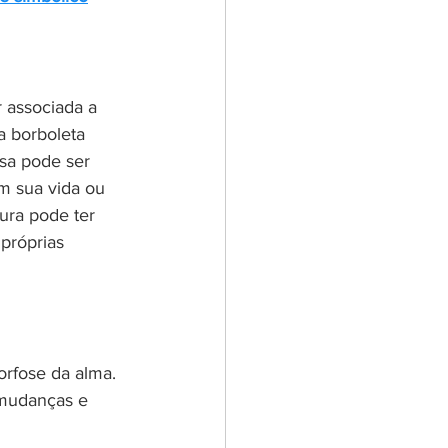
 associada a 
a borboleta 
sa pode ser 
m sua vida ou 
ura pode ter 
próprias 
orfose da alma.
 mudanças e 