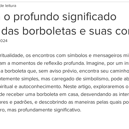
de leitura
tima
Rituais para Prosperidade
Rituais para prot
o profundo significado
l das borboletas e suas co
ar
Rituais Diversos
Terapias e bem estar
Mag
2024
s
Cromoterapia
Lei da Atração
Códigos Grab
iritualidade, os encontros com símbolos e mensageiros mi
am a momentos de reflexão profunda. Imagine, por um ins
ma borboleta que, sem aviso prévio, encontra seu caminho 
e Orações
Terapias Holísticas
Esoterismo
Re
temente simples, mas carregado de simbolismo, pode abri
iritual e autoconhecimento. Neste artigo, exploraremos o 
al de receber uma borboleta em casa, desvendando as inte
Orixás e guias espirituais
Testes
ores e padrões, e descobrindo as maneiras pelas quais p
o, mas profundamente significativo.