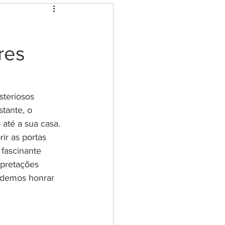
eção e limpeza
res
ia dos cristais
ovoi
steriosos 
tante, o 
até a sua casa. 
senha de Livros
r as portas 
fascinante 
rpretações 
odemos honrar 