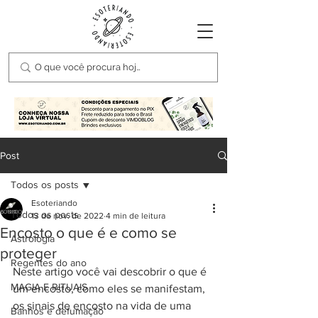
Post
Todos os posts
Esoteriando
Todos os posts
13 de nov. de 2022
4 min de leitura
Encosto o que é e como se
Astrologia
proteger
Regentes do ano
Neste artigo você vai descobrir o que é 
MAGIA E RITUAIS
um encosto, como eles se manifestam, 
os sinais de encosto na vida de uma 
Banhos e defumação