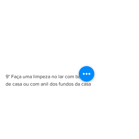
9° Faça uma limpeza no lar com banho 
de casa ou com anil dos fundos da casa 
até a porta de entrada. entoando um 
dos salmos citados a cima. ( 
leia 
também como realizar limpeza 
energética com tintura de anil
 )
Em nossa loja virtual é possível 
encontrar o 
banho de casa pronto
 e até 