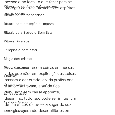
pessoa e no local, o que fazer para se 
Rituais para o Amor e Autoestima
proteger contra e afastar estes espíritos 
de sua vida
Rituais para Prosperidade
Rituais para proteção e limpeza
Rituais para Saúde e Bem Estar
Rituais Diversos
Terapias e bem estar
Magia dos cristais
As vezes acontecem coisas em nossas 
Magia das ervas
vidas que não tem explicação, as coisas 
Chakras
passam a dar errado, a vida profissional 
Cromoterapia
e amorosa travam, a saúde fica 
debilitada sem causa aparente, 
Lei da Atração
desanimo, tudo isso pode ser influencia 
Códigos Grabovoi
de um encosto que esta sugando sua 
energia e gerando desequilíbrios em 
Espiritualidade