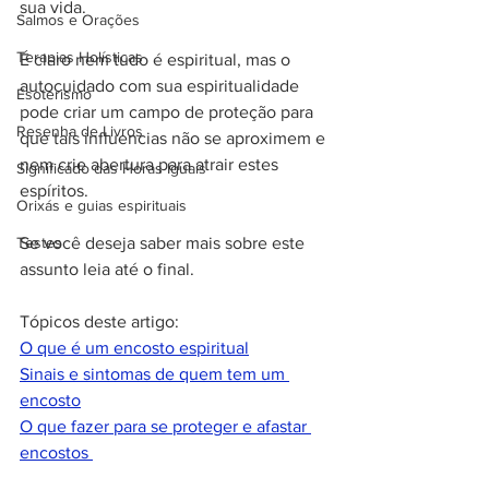
sua vida.
Salmos e Orações
Terapias Holísticas
É claro nem tudo é espiritual, mas o 
autocuidado com sua espiritualidade 
Esoterismo
pode criar um campo de proteção para 
Resenha de Livros
que tais influencias não se aproximem e 
nem crie abertura para atrair estes 
Significado das Horas Iguais
espíritos. 
Orixás e guias espirituais
Se você deseja saber mais sobre este 
Testes
assunto leia até o final.
Tópicos deste artigo:
O que é um encosto espiritual
Sinais e sintomas de quem tem um 
encosto
O que fazer para se proteger e afastar 
encostos 