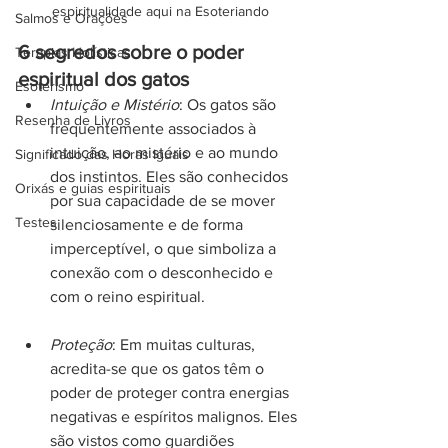
espiritualidade aqui na Esoteriando
Salmos e Orações
6 segredos sobre o poder 
Terapias Holísticas
espiritual dos gatos
Esoterismo
Intuição e Mistério
: Os gatos são 
Resenha de Livros
frequentemente associados à 
intuição, ao mistério e ao mundo 
Significado das Horas Iguais
dos instintos. Eles são conhecidos 
Orixás e guias espirituais
por sua capacidade de se mover 
Testes
silenciosamente e de forma 
imperceptível, o que simboliza a 
conexão com o desconhecido e 
com o reino espiritual.
Proteção
: Em muitas culturas, 
acredita-se que os gatos têm o 
poder de proteger contra energias 
negativas e espíritos malignos. Eles 
são vistos como guardiões 