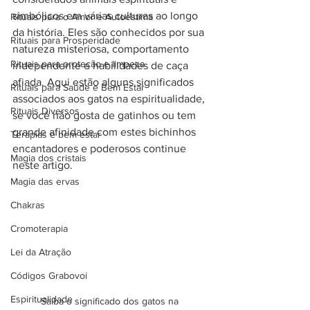
simbólicos em várias culturas ao longo 
Rituais para o Amor e Autoestima
da história. Eles são conhecidos por sua 
Rituais para Prosperidade
natureza misteriosa, comportamento 
Rituais para proteção e limpeza
independente e habilidades de caça 
afiada. Aqui estão alguns significados 
Rituais para Saúde e Bem Estar
associados aos gatos na espiritualidade, 
Rituais Diversos
se você não gosta de gatinhos ou tem 
grande afinidade com estes bichinhos 
Terapias e bem estar
encantadores e poderosos continue 
Magia dos cristais
neste artigo.
Magia das ervas
Chakras
Cromoterapia
Lei da Atração
Códigos Grabovoi
Espiritualidade
Saiba o significado dos gatos na 