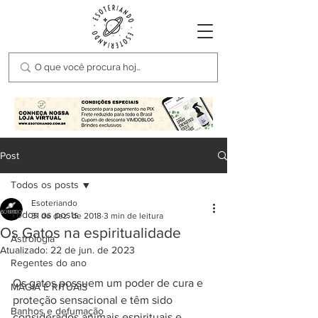
Post
Todos os posts
Esoteriando
Todos os posts
31 de dez. de 2018
3 min de leitura
Os Gatos na espiritualidade
Astrologia
Atualizado:
22 de jun. de 2023
Regentes do ano
Os gatos possuem um poder de cura e 
MAGIA E RITUAIS
proteção sensacional e têm sido 
Banhos e defumação
considerados animais espirituais e 