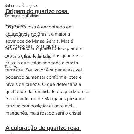
Salmos e Orações
Origem do quartzo rosa 
Terapias Holísticas
Esoterismo
O quartzo rosa é encontrado em 
abundância no Brasil, a maioria 
Resenha de Livros
advindos de Minas Gerais. Mas é 
Significado das Horas Iguais
encontrado em quase todo o planeta 
por se tratar da família dos quartzos - 
Orixás e guias espirituais
cristais que estão sob toda a crosta 
Testes
terrestre. Seu valor é super acessível, 
podendo aumentar conforme lotes e 
níveis de pureza. O que determina a 
qualidade da tonalidade do quartzo rosa 
é a quantidade de Manganês presente 
em sua composição: quanto mais 
manganês, mais rosado será o cristal. 
A coloração do quartzo rosa 