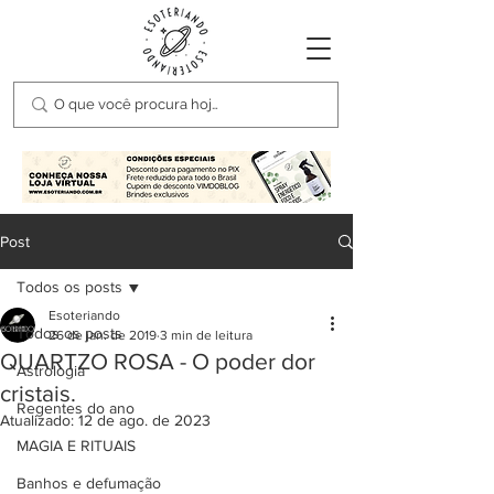
Post
Todos os posts
Esoteriando
Todos os posts
26 de jan. de 2019
3 min de leitura
QUARTZO ROSA - O poder dor
Astrologia
cristais.
Regentes do ano
Atualizado:
12 de ago. de 2023
MAGIA E RITUAIS
Banhos e defumação