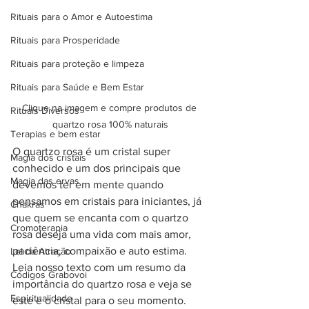
Rituais para o Amor e Autoestima
Rituais para Prosperidade
Rituais para proteção e limpeza
Rituais para Saúde e Bem Estar
Clique na imagem e compre produtos de 
Rituais Diversos
quartzo rosa 100% naturais
Terapias e bem estar
O quartzo rosa é um cristal super 
Magia dos cristais
conhecido e um dos principais que 
Magia das ervas
devemos ter em mente quando 
pensamos em cristais para iniciantes, já 
Chakras
que quem se encanta com o quartzo 
Cromoterapia
rosa deseja uma vida com mais amor, 
paciência, compaixão e auto estima. 
Lei da Atração
Leia nosso texto com um resumo da 
Códigos Grabovoi
importância do quartzo rosa e veja se 
Espiritualidade
este é o cristal para o seu momento. 