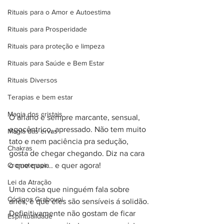
Rituais para o Amor e Autoestima
Rituais para Prosperidade
Rituais para proteção e limpeza
Rituais para Saúde e Bem Estar
Rituais Diversos
Terapias e bem estar
Magia dos cristais
O ariano é sempre marcante, sensual, 
egocêntrico, apressado. Não tem muito 
Magia das ervas
tato e nem paciência pra sedução, 
Chakras
gosta de chegar chegando. Diz na cara 
Cromoterapia
o que quer... e quer agora! 
Lei da Atração
Uma coisa que ninguém fala sobre 
Códigos Grabovoi
áries, é que eles são sensíveis á solidão. 
Definitivamente não gostam de ficar 
Espiritualidade