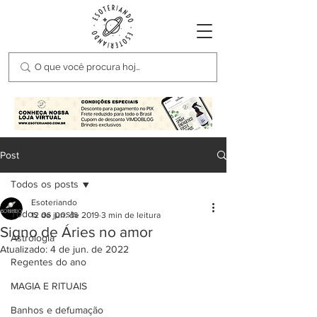
Post
Todos os posts
Esoteriando
Todos os posts
12 de jun. de 2019
3 min de leitura
Signo de Áries no amor
Astrologia
Atualizado:
4 de jun. de 2022
Regentes do ano
MAGIA E RITUAIS
Banhos e defumação