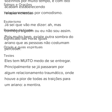
sozinhos por muito tempo, e com isto 
Salmos e Orações
acabam estabelecendo 
relacionamentos por comodismo. 
Terapias Holísticas
Esoterismo
Já sei que vão me dizer: ah, mas 
Resenha de Livros
conheço alguém ou eu não sou assim. 
Pois muito bem, existe outra sombra do 
Significado das Horas Iguais
ariano que as pessoas não costumam 
Orixás e guias espirituais
perceber. 
Testes
Eles tem MUITO medo de se entregar. 
Principalmente se já passaram por 
algum relacionamento traumático, onde 
houve a pior de todas as traições para 
um ariano: a mentira. 