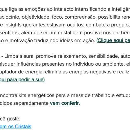
l que liga as emoções ao intelecto intensificando a intelig
raciocínio, objetividade, foco, compreensão, possibilita re
 e Insights que antes estavam ocultos, combate a preguiça
sentidos, além de ser um cristal bem positivo nos enche
o e motivação traduzindo ideias em ação. 
(Clique aqui pa
 - Limpa a aura, promove relaxamento, sensibilidade, auto
isquer influências presentes no indivíduo ou ambiente, el
aptador de energia, elimina as energias negativas e real
qui para pedir a sua)
contra kits energéticos para a mesa de trabalho e estudos
didos separadamente 
vem conferir.
cê goste:
om os Cristais