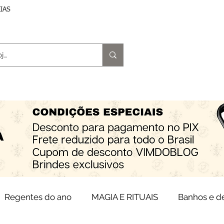
DIAS
trologia
Magia e Rituais
Terapias
Espiritu
Regentes do ano
MAGIA E RITUAIS
Banhos e 