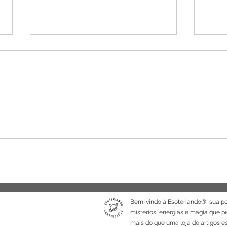
Cristais que trabalham a
Crist
energia de Vênus - Amor,
são 
fertilidade e prosperidade
Bem-vindo à Esoteriando®, sua po
mistérios, energias e magia que 
mais do que uma loja de artigos e