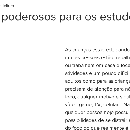
 leitura
tima
Rituais para Prosperidade
Rituais para prot
s poderosos para os estud
ar
Rituais Diversos
Terapias e bem estar
Mag
As crianças estão estudando
s
Cromoterapia
Lei da Atração
Códigos Grab
muitas pessoas estão trabal
ou trabalham em casa e foca
atividades é um pouco difícil
e Orações
Terapias Holísticas
Esoterismo
Re
adultos como para as crianç
precisam de atenção para nã
foco, qualquer motivo é sinal
Orixás e guias espirituais
Testes
vídeo game, TV, celular... N
qualquer pessoa hoje possui i
possibilidades de se distrair
do foco do que realmente é 