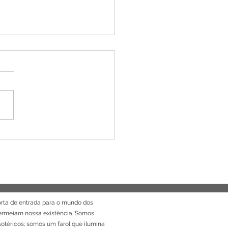
ais para crianças: Quais
e como usar
rta de entrada para o mundo dos
permeiam nossa existência. Somos
sotéricos; somos um farol que ilumina