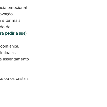
ência emocional 
novação, 
 e ter mais 
ndo de 
ra pedir a sua)
confiança, 
imina as 
iza assentamento 
 ou os cristais 