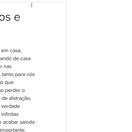
eção e limpeza
os e
ia dos cristais
 em casa,  
ovoi
hando de casa 
r nas 
, tanto para nós 
senha de Livros
as que 
o perder o 
 de distração, 
a verdade 
nfinitas 
 e acabar saindo 
importante, 