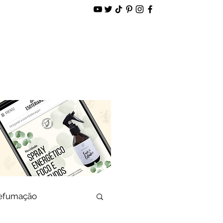
alidade
Loja Virtual
defumação