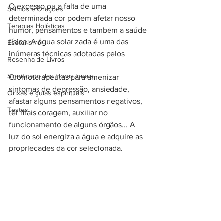
O excesso ou a falta de uma 
Salmos e Orações
determinada cor podem afetar nosso 
Terapias Holísticas
humor, pensamentos e também a saúde 
física. A água solarizada é uma das 
Esoterismo
inúmeras técnicas adotadas pelos 
Resenha de Livros
Significado das Horas Iguais
Cromoterapeutas para amenizar 
sintomas de depressão, ansiedade, 
Orixás e guias espirituais
afastar alguns pensamentos negativos, 
Testes
ter mais coragem, auxiliar no 
funcionamento de alguns órgãos... A 
luz do sol energiza a água e adquire as 
propriedades da cor selecionada.  