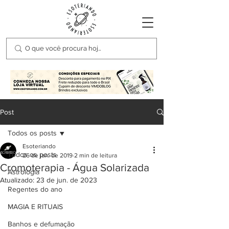
Post
Todos os posts
Esoteriando
Todos os posts
26 de jan. de 2019
2 min de leitura
Cromoterapia - Água Solarizada
Astrologia
Atualizado:
23 de jun. de 2023
Regentes do ano
MAGIA E RITUAIS
Banhos e defumação