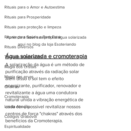
Rituais para o Amor e Autoestima
Rituais para Prosperidade
Rituais para proteção e limpeza
Rituais para Saúde e Bem Estar
Aprenda a fazer sua própria água solarizada 
aqui no blog da loja Esoteriando
Rituais Diversos
Água solarizada e cromoterapia
Terapias e bem estar
A solarização da água é um método de 
Magia dos cristais
purificação através da radiação solar 
Magia das ervas
além disso o sol tem o efeito 
energizante, purificador, renovador e 
Chakras
revitalizante a água uma condutora 
Cromoterapia
natural unida a vibração energética de 
cada cor é possível revitalizar nossos 
Lei da Atração
centros de força "chakras" através dos 
Códigos Grabovoi
benefícios da Cromoterapia.  
Espiritualidade