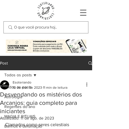
Post
Todos os posts
Esoteriando
Todos os posts
13 de mar. de 2023
11 min de leitura
Desvendando os mistérios dos
Astrologia
Arcanjos: guia completo para
Regentes do ano
iniciantes
MAGIA E RITUAIS
Atualizado:
11 de ago. de 2023
Clamados como seres celestiais 
Banhos e defumação