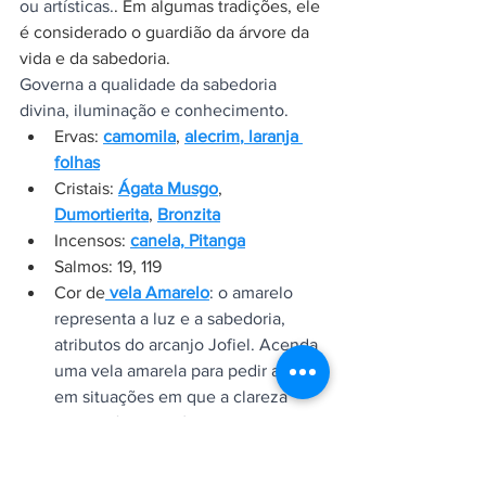
ou artísticas.
. Em algumas tradições, ele 
é considerado o guardião da árvore da 
vida e da sabedoria.
Governa a qualidade da sabedoria 
divina, iluminação e conhecimento.
Ervas: 
camomila
, 
alecrim
,
 laranja 
folhas
Cristais: 
Ágata Musgo
, 
Dumortierita
, 
Bronzita
Incensos: 
canela,
Pitanga
Salmos: 19, 119
Cor de
 vela Amarelo
: o amarelo 
representa a luz e a sabedoria, 
atributos do arcanjo Jofiel. Acenda 
uma vela amarela para pedir ajuda 
em situações em que a clareza 
mental é necessária ou para se 
sentir iluminado.
Todos os elementos citados a cima em 