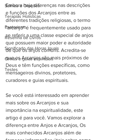
Embora haja diferenças nas descrições 
Salmos e Orações
e funções dos Arcanjos entre as 
Terapias Holísticas
diferentes tradições religiosas, o termo 
Esoterismo
"arcanjo" é frequentemente usado para 
se referir a uma classe especial de anjos 
Resenha de Livros
que possuem maior poder e autoridade 
Significado das Horas Iguais
do que os anjos comuns. Acredita-se 
que os Arcanjos são mais próximos de 
Orixás e guias espirituais
Deus e têm funções específicas, como 
Testes
mensageiros divinos, protetores, 
curadores e guias espirituais.
Se você está interessado em aprender 
mais sobre os Arcanjos e sua 
importância na espiritualidade, este 
artigo é para você. Vamos explorar a 
diferença entre Anjos e Arcanjos, Os 
mais conhecidos Arcanjos além de 