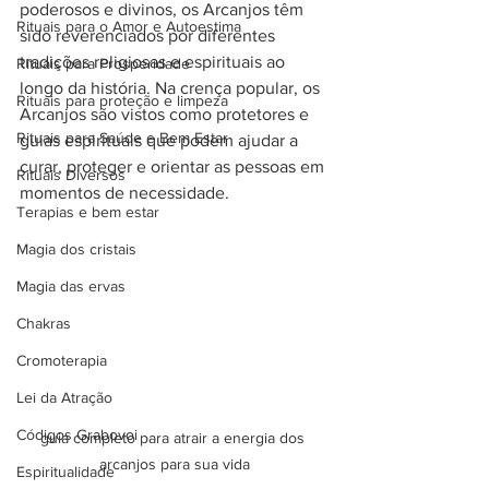
poderosos e divinos, os Arcanjos têm 
Rituais para o Amor e Autoestima
sido reverenciados por diferentes 
tradições religiosas e espirituais ao 
Rituais para Prosperidade
longo da história. Na crença popular, os 
Rituais para proteção e limpeza
Arcanjos são vistos como protetores e 
Rituais para Saúde e Bem Estar
guias espirituais que podem ajudar a 
curar, proteger e orientar as pessoas em 
Rituais Diversos
momentos de necessidade.
Terapias e bem estar
Magia dos cristais
Magia das ervas
Chakras
Cromoterapia
Lei da Atração
Códigos Grabovoi
guia completo para atrair a energia dos 
arcanjos para sua vida
Espiritualidade