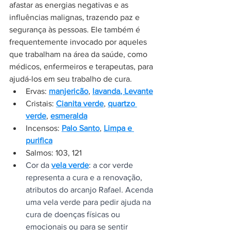
afastar as energias negativas e as 
influências malignas, trazendo paz e 
segurança às pessoas. Ele também é 
frequentemente invocado por aqueles 
que trabalham na área da saúde, como 
médicos, enfermeiros e terapeutas, para 
ajudá-los em seu trabalho de cura.
Ervas: 
manjericão
, 
lavanda
, 
Levante
Cristais: 
Cianita verde
, 
quartzo 
verde
, 
esmeralda
Incensos: 
Palo Santo
, 
Limpa e 
purifica
Salmos: 103, 121
Cor da 
vela verde
: a cor verde 
representa a cura e a renovação, 
atributos do arcanjo Rafael. Acenda 
uma vela verde para pedir ajuda na 
cura de doenças físicas ou 
emocionais ou para se sentir 