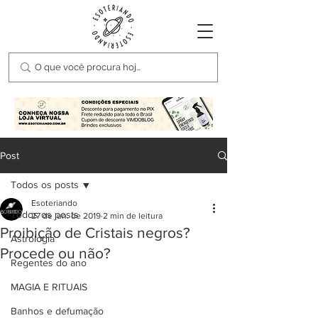
Post
Todos os posts
Esoteriando
Todos os posts
27 de jun. de 2019
2 min de leitura
Proibição de Cristais negros?
Astrologia
Procede ou não?
Regentes do ano
MAGIA E RITUAIS
Banhos e defumação