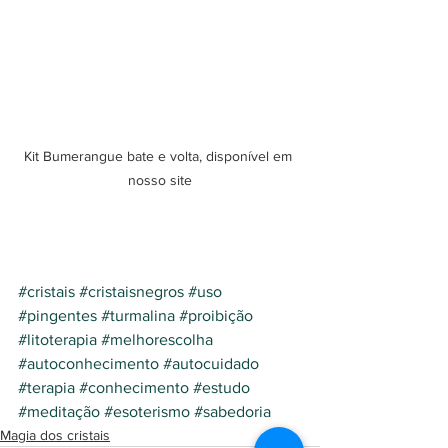
Kit Bumerangue bate e volta, disponível em 
nosso site
#cristais
#cristaisnegros
#uso
#pingentes
#turmalina
#proibição
#litoterapia
#melhorescolha
#autoconhecimento
#autocuidado
#terapia
#conhecimento
#estudo
#meditação
#esoterismo
#sabedoria
Magia dos cristais