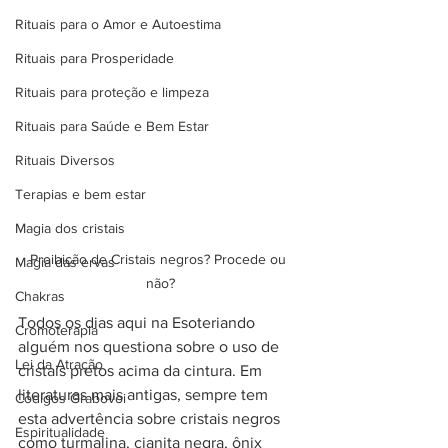
Rituais para o Amor e Autoestima
Rituais para Prosperidade
Rituais para proteção e limpeza
Rituais para Saúde e Bem Estar
Rituais Diversos
Terapias e bem estar
Magia dos cristais
Proibição de Cristais negros? Procede ou 
Magia das ervas
não?
Chakras
Todos os dias aqui na Esoteriando 
Cromoterapia
alguém nos questiona sobre o uso de 
Lei da Atração
cristais pretos acima da cintura. Em 
literaturas mais antigas, sempre tem 
Códigos Grabovoi
esta advertência sobre cristais negros 
Espiritualidade
como turmalina, cianita negra, ônix 