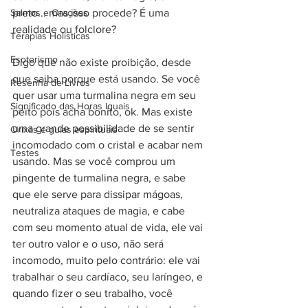
Salmos e Orações
preto... mas isso procede? É uma 
realidade ou folclore?
Terapias Holísticas
Esoterismo
Digo que não existe proibição, desde 
que saiba porque está usando. Se você 
Resenha de Livros
quer usar uma turmalina negra em seu 
Significado das Horas Iguais
peito pois acha bonito, ok. Mas existe 
uma grande possibilidade de se sentir 
Orixás e guias espirituais
incomodado com o cristal e acabar nem 
Testes
usando. Mas se você comprou um 
pingente de turmalina negra, e sabe 
que ele serve para dissipar mágoas, 
neutraliza ataques de magia, e cabe 
com seu momento atual de vida, ele vai 
ter outro valor e o uso, não será 
incomodo, muito pelo contrário: ele vai 
trabalhar o seu cardíaco, seu laríngeo, e 
quando fizer o seu trabalho, você 