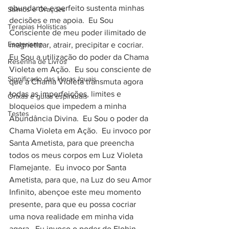
abundante e perfeito sustenta minhas 
Salmos e Orações
decisões e me apoia.  Eu Sou 
Terapias Holísticas
Consciente de meu poder ilimitado de 
Esoterismo
magnetizar, atrair, precipitar e cocriar.  
Eu Sou a utilização do poder da Chama 
Resenha de Livros
Violeta em Ação.  Eu sou consciente de 
Significado das Horas Iguais
que a Chama Violeta transmuta agora 
todas as imperfeições, limites e 
Orixás e guias espirituais
bloqueios que impedem a minha 
Testes
Abundância Divina.  Eu Sou o poder da 
Chama Violeta em Ação.  Eu invoco por 
Santa Ametista, para que preencha 
todos os meus corpos em Luz Violeta 
Flamejante.  Eu invoco por Santa 
Ametista, para que, na Luz do seu Amor 
Infinito, abençoe este meu momento 
presente, para que eu possa cocriar 
uma nova realidade em minha vida 
agora.  Eu invoco o poder do Elohin 