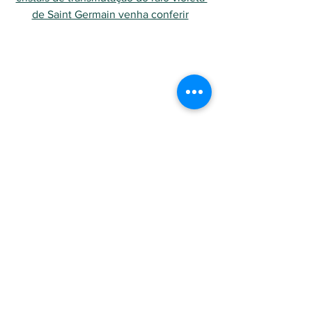
de Saint Germain venha conferir
Em nossa loja virtual você encontra cristais 
de transmutação do raio violeta de Saint 
Germain venha conferir 