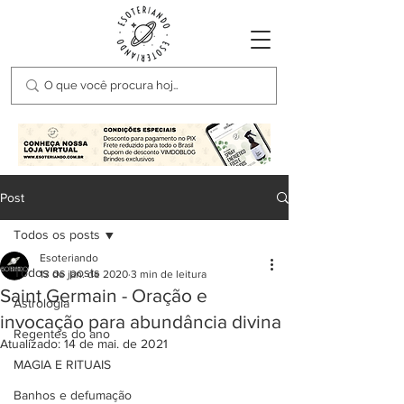
Post
Todos os posts
Esoteriando
Todos os posts
13 de jan. de 2020
3 min de leitura
Saint Germain - Oração e
Astrologia
invocação para abundância divina
Regentes do ano
Atualizado:
14 de mai. de 2021
MAGIA E RITUAIS
Banhos e defumação