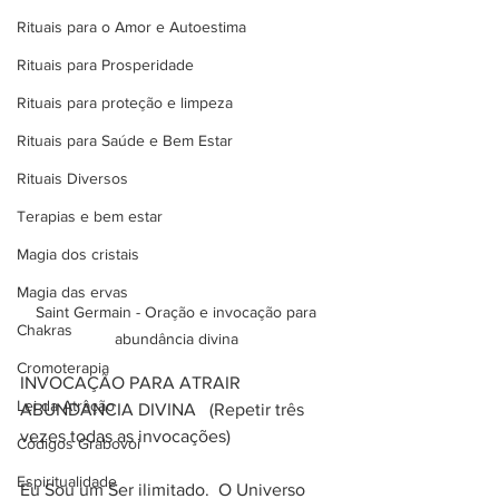
Rituais para o Amor e Autoestima
Rituais para Prosperidade
Rituais para proteção e limpeza
Rituais para Saúde e Bem Estar
Rituais Diversos
Terapias e bem estar
Magia dos cristais
Magia das ervas
Saint Germain - Oração e invocação para 
Chakras
abundância divina 
Cromoterapia
INVOCAÇÃO PARA ATRAIR 
Lei da Atração
ABUNDÂNCIA DIVINA   (Repetir três 
vezes todas as invocações) 
Códigos Grabovoi
Espiritualidade
Eu Sou um Ser ilimitado.  O Universo 