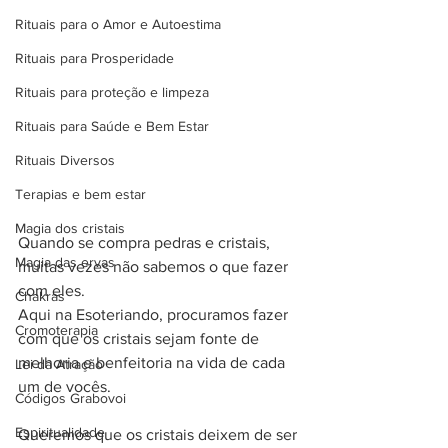
Rituais para o Amor e Autoestima
Rituais para Prosperidade
Rituais para proteção e limpeza
Rituais para Saúde e Bem Estar
Rituais Diversos
Terapias e bem estar
Magia dos cristais
Quando se compra pedras e cristais, 
Magia das ervas
muitas vezes não sabemos o que fazer 
com eles. 
Chakras
Aqui na Esoteriando, procuramos fazer 
Cromoterapia
com que os cristais sejam fonte de 
melhoria e benfeitoria na vida de cada 
Lei da Atração
um de vocês. 
Códigos Grabovoi
Espiritualidade
Queremos que os cristais deixem de ser 