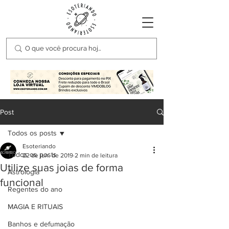
Post
Todos os posts
Esoteriando
Todos os posts
22 de jun. de 2019
2 min de leitura
Utilize suas joias de forma
Astrologia
funcional
Regentes do ano
MAGIA E RITUAIS
Banhos e defumação