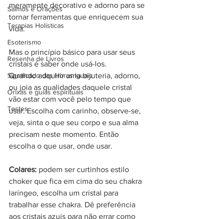
meramente decorativo e adorno para se 
Salmos e Orações
tornar ferramentas que enriquecem sua 
Terapias Holísticas
vida. 
Esoterismo
Mas o princípio básico para usar seus 
Resenha de Livros
cristais é saber onde usá-los. 
Significado das Horas Iguais
Quando adquirir uma bijuteria, adorno, 
ou joia as qualidades daquele cristal 
Orixás e guias espirituais
vão estar com você pelo tempo que 
Testes
usar. Escolha com carinho, observe-se, 
veja, sinta o que seu corpo e sua alma 
precisam neste momento. Então 
escolha o que usar, onde usar.
Colares:
 podem ser curtinhos estilo 
choker que fica em cima do seu chakra 
laríngeo, escolha um cristal para 
trabalhar esse chakra. Dê preferência 
aos cristais azuis para não errar como 