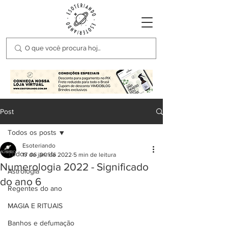
Post
Todos os posts
Esoteriando
Todos os posts
17 de jan. de 2022
5 min de leitura
Numerologia 2022 - Significado
Astrologia
do ano 6
Regentes do ano
MAGIA E RITUAIS
Banhos e defumação