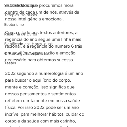
Salmos e Orações
estabilidade que procuramos mora 
dentro de cada um de nós, através da 
Terapias Holísticas
nossa inteligência emocional.
Esoterismo
Como citado nos textos anteriores, a 
Resenha de Livros
regência do ano segue uma linha mais 
Significado das Horas Iguais
racional, e a regência do número 6 trás 
um equilíbrio entre razão e emoção 
Orixás e guias espirituais
necessário para obtermos sucesso.
Testes
2022 segundo a numerologia é um ano 
para buscar o equilíbrio do corpo, 
mente e coração. Isso significa que 
nossos pensamentos e sentimentos 
refletem diretamente em nossa saúde 
física. Por isso 2022 pode ser um ano 
incrível para melhorar hábitos, cuidar do 
corpo e da saúde com mais carinho, 