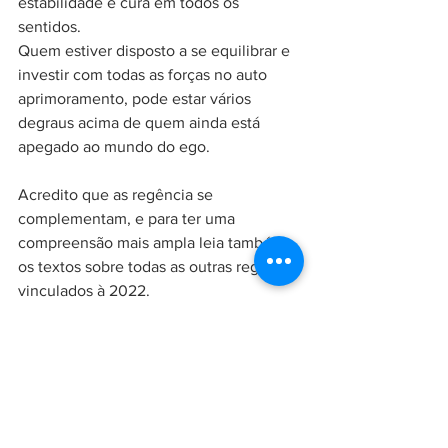
estabilidade e cura em todos os 
sentidos. 
Quem estiver disposto a se equilibrar e 
investir com todas as forças no auto 
aprimoramento, pode estar vários 
degraus acima de quem ainda está 
apegado ao mundo do ego. 
Acredito que as regência se 
complementam, e para ter uma 
compreensão mais ampla leia também 
os textos sobre todas as outras regência 
vinculados à 2022. 
Espero que este texto traga 
compreensão e contribua para que 
2022 seja fantástico. 
Gratidão por ter lido até aqui.