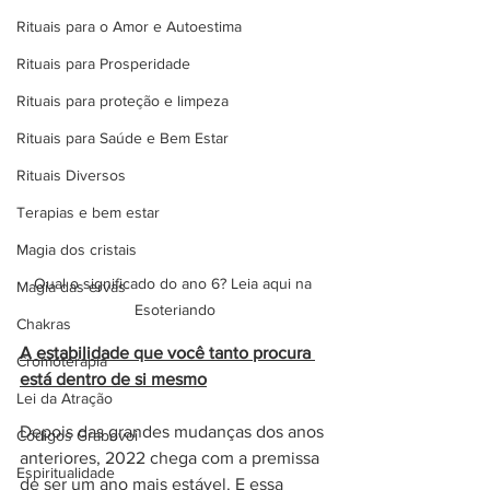
Rituais para o Amor e Autoestima
Rituais para Prosperidade
Rituais para proteção e limpeza
Rituais para Saúde e Bem Estar
Rituais Diversos
Terapias e bem estar
Magia dos cristais
Qual o significado do ano 6? Leia aqui na 
Magia das ervas
Esoteriando
Chakras
A estabilidade que você tanto procura 
Cromoterapia
está dentro de si mesmo
Lei da Atração
Depois das grandes mudanças dos anos 
Códigos Grabovoi
anteriores, 2022 chega com a premissa 
Espiritualidade
de ser um ano mais estável. E essa 