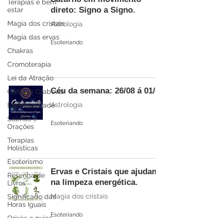
Terapias e bem
direto: Signo a Signo.
estar
Magia dos cristais
Astrologia
Magia das ervas
Esoteriando
Chakras
Cromoterapia
Lei da Atração
Céu da semana: 26/08 á 01/09
Códigos Grabovoi
Astrologia
Espiritualidade
Salmos e
Esoteriando
Orações
Terapias
Holísticas
Esoterismo
Ervas e Cristais que ajudam
Resenha de
na limpeza energética.
Livros
Magia dos cristais
Significado das
Horas Iguais
Esoteriando