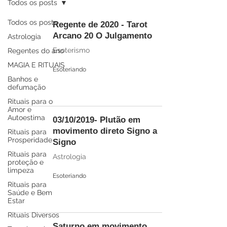
Todos os posts
Todos os posts
Regente de 2020 - Tarot
Arcano 20 O Julgamento
Astrologia
Esoterismo
Regentes do ano
MAGIA E RITUAIS
Esoteriando
Banhos e
defumação
Rituais para o
Amor e
Autoestima
03/10/2019- Plutão em
movimento direto Signo a
Rituais para
Prosperidade
Signo
Rituais para
Astrologia
proteção e
limpeza
Esoteriando
Rituais para
Saúde e Bem
Estar
Rituais Diversos
Saturno em movimento