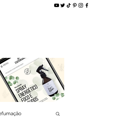
alidade
Loja Virtual
defumação