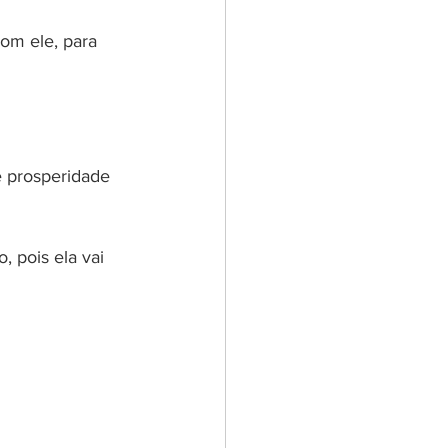
com ele, para 
e prosperidade 
 pois ela vai 