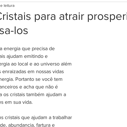
e leitura
tima
Rituais para Prosperidade
Rituais para prot
ristais para atrair prospe
sa-los
ar
Rituais Diversos
Terapias e bem estar
Mag
 energia que precisa de 
s
Cromoterapia
Lei da Atração
Códigos Grab
ais ajudam emitindo e 
rgia ao local e ao universo além 
s enraizadas em nossas vidas 
e Orações
Terapias Holísticas
Esoterismo
Re
nergia. Portanto se você tem 
anceiros e acha que não é 
 os cristais também ajudam a 
Orixás e guias espirituais
Testes
s em sua vida. 
s cristais que ajudam a trabalhar 
de, abundancia, fartura e 