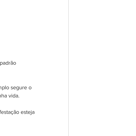
 padrão 
mplo segure o 
nha vida.
estação esteja 