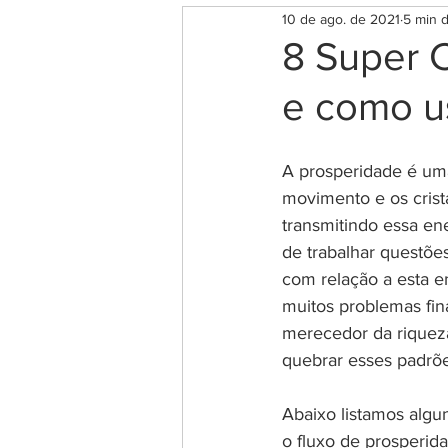
10 de ago. de 2021
5 min d
Rituais para o Amor e Autoes
8 Super C
e como u
Rituais para Saúde e Bem Est
A prosperidade é uma
Magia das ervas
Chakra
movimento e os crist
transmitindo essa ene
de trabalhar questõe
Espiritualidade
Salmos 
com relação a esta e
muitos problemas fin
merecedor da riqueza
Significado das Horas Iguais
quebrar esses padrõe
Abaixo listamos algun
o fluxo de prosperida