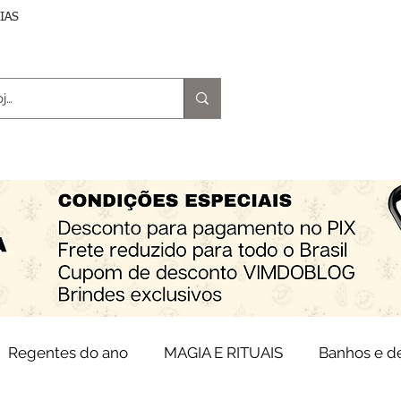
DIAS
trologia
Magia e Rituais
Terapias
Espiritu
Regentes do ano
MAGIA E RITUAIS
Banhos e 