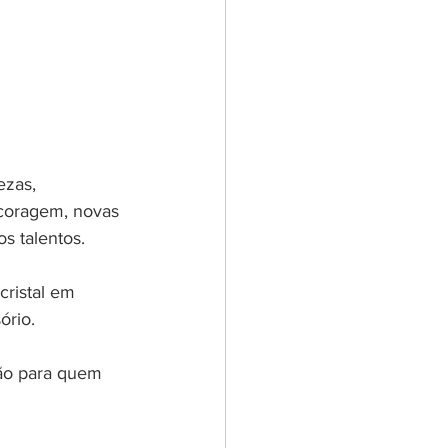
ezas, 
 coragem, novas 
os talentos.
cristal em 
ório.
ção para quem 