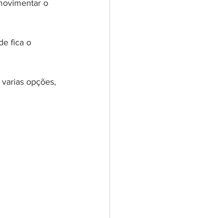
 movimentar o 
e fica o 
 varias opções, 