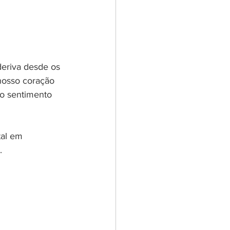
deriva desde os 
 nosso coração 
 o sentimento 
tal em 
.