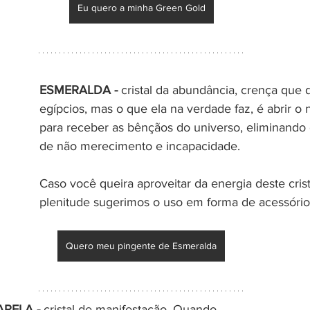
Eu quero a minha Green Gold
ESMERALDA -
 cristal da abundância, crença que 
egípcios, mas o que ela na verdade faz, é abrir o
para receber as bênçãos do universo, eliminando
de não merecimento e incapacidade.
Caso você queira aproveitar da energia deste cris
plenitude sugerimos o uso em forma de acessório
Quero meu pingente de Esmeralda
RELA - 
cristal de manifestação. Quando 