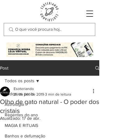
Post
Todos os posts
Esoteriando
Todos os posts
26 de jan. de 2019
3 min de leitura
Olho de gato natural - O poder dos
Astrologia
cristais
Regentes do ano
Atualizado:
17 de abr.
MAGIA E RITUAIS
Banhos e defumação