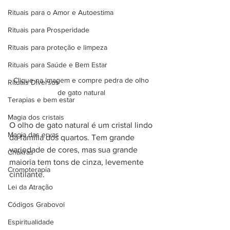
Rituais para o Amor e Autoestima
Rituais para Prosperidade
Rituais para proteção e limpeza
Rituais para Saúde e Bem Estar
Clique na imagem e compre pedra de olho 
Rituais Diversos
de gato natural 
Terapias e bem estar
Magia dos cristais
O olho de gato natural é um cristal lindo 
Magia das ervas
da família dos quartos. Tem grande 
variedade de cores, mas sua grande 
Chakras
maioria tem tons de cinza, levemente 
Cromoterapia
cintilante. 
Lei da Atração
Códigos Grabovoi
Espiritualidade