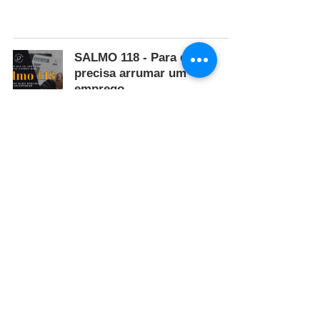
SALMO 118 - Para quem
precisa arrumar um
emprego.
Salmos e Orações
Esoteriando
SALMO 93 - Para atrair sorte,
riqueza e abundancia
Salmos e Orações
Esoteriando