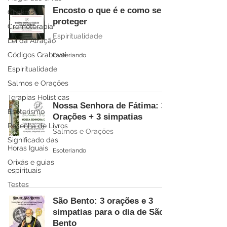
Encosto o que é e como se
Chakras
proteger
Cromoterapia
Espiritualidade
Lei da Atração
Códigos Grabovoi
Esoteriando
Espiritualidade
Salmos e Orações
Terapias Holísticas
Nossa Senhora de Fátima: 3
Esoterismo
Orações + 3 simpatias
Resenha de Livros
Salmos e Orações
Significado das
Horas Iguais
Esoteriando
Orixás e guias
espirituais
Testes
São Bento: 3 orações e 3
simpatias para o dia de São
Bento