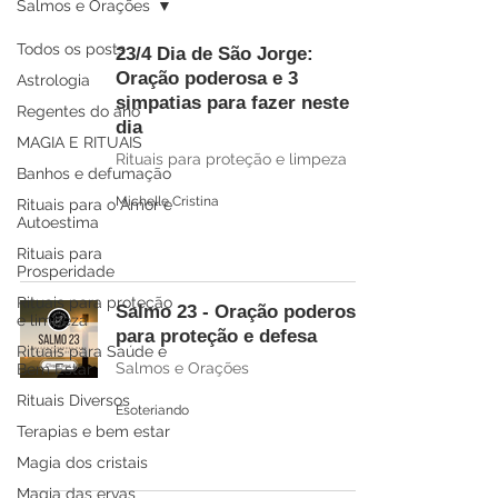
Salmos e Orações
Todos os posts
23/4 Dia de São Jorge:
Oração poderosa e 3
Astrologia
simpatias para fazer neste
Regentes do ano
dia
MAGIA E RITUAIS
Rituais para proteção e limpeza
Banhos e defumação
Michelle Cristina
Rituais para o Amor e
Autoestima
Rituais para
Prosperidade
Rituais para proteção
Salmo 23 - Oração poderosa
e limpeza
para proteção e defesa
Rituais para Saúde e
Salmos e Orações
Bem Estar
Rituais Diversos
Esoteriando
Terapias e bem estar
Magia dos cristais
Magia das ervas