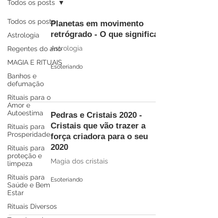
Todos os posts
Todos os posts
Planetas em movimento
retrógrado - O que significa?
Astrologia
Astrologia
Regentes do ano
MAGIA E RITUAIS
Esoteriando
Banhos e
defumação
Rituais para o
Amor e
Autoestima
Pedras e Cristais 2020 -
Cristais que vão trazer a
Rituais para
Prosperidade
força criadora para o seu
2020
Rituais para
proteção e
Magia dos cristais
limpeza
Rituais para
Esoteriando
Saúde e Bem
Estar
Rituais Diversos